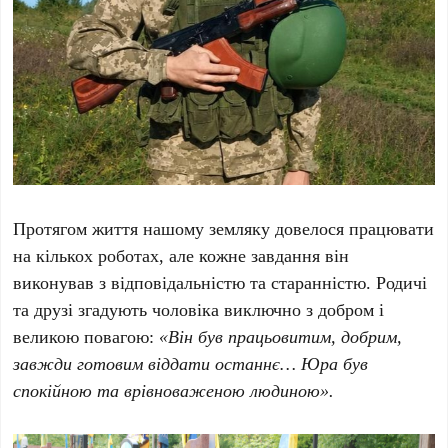
Протягом життя нашому земляку довелося працювати
на кількох роботах, але кожне завдання він
виконував з відповідальністю та старанністю. Родичі
та друзі згадують чоловіка виключно з добром і
великою повагою:
«Він був працьовитим, добрим,
завжди готовим віддати останнє… Юра був
спокійною та врівноваженою людиною».