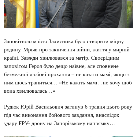
Заповітною мрією Захисника було створити міцну
родину. Мріяв про закінчення війни, життя у мирній
країні. Завжди хвилювався за матір. Своєрідним
заповітом Героя було дещо наївне, але сповнене
безмежної любові прохання – не казати мамі, якщо з
ним щось трапиться… «Не кажіть мамі…не хочу щоб
вона хвилювалась…»
Рудюк Юрій Васильович загинув 6 травня цього року
під час виконання бойового завдання, внаслідок
удару FPV- дрону на Запорізькому напрямку…