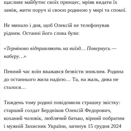
щасливе майбутнє своїх принцес, мріяв видати їх
заміж, жити поруч зі своєю родиною у мирі та спокої.
Не минало і дня, щоб Олексій не телефонував
рідним. Останні його слова були:
«Терміново відправляють на виїзд… Повернусь —
наберу…»
Певний час воїн вважався безвісти зниклим. Родина
до останнього жила надією… Та, на жаль, дива не
сталося…
Тиждень тому родині повідомили страшну звістку:
старший солдат Бердніков Олексій Федорович,
коханий чоловік, люблячий батько, вірний побратим
і мужній Захисник України, загинув 15 грудня 2024