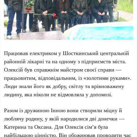
Працював електриком у Шосткинський центральній
районній лікарні та на одному з підприємств міста.
Олексій був справжнім майстром своєї справи —
працьовитим, відповідальним, із «золотими руками».
Люди знали його як добру, світлу та врівноважену
людину, яка ніколи не відмовляла у допомозі.
Разом із дружиною Інною вони створили міцну й
люблячу родину, у якій народилися дві донечки —
Катерина та Оксана. Для Олексія сім’я була
найбільшою цінністю. Він обожнював проводити час