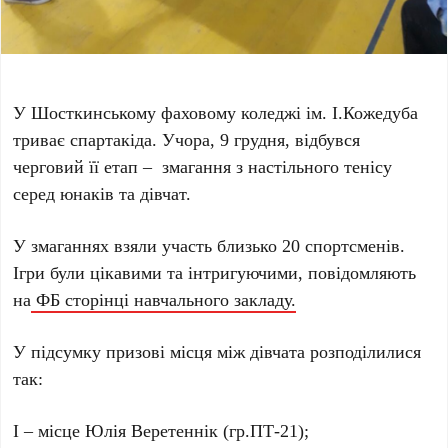
У Шосткинському фаховому коледжі ім. І.Кожедуба
триває спартакіда. Учора, 9 грудня, відбувся
черговий її етап – змагання з настільного тенісу
серед юнаків та дівчат.
У змаганнях взяли участь близько 20 спортсменів.
Ігри були цікавими та інтригуючими, повідомляють
на
ФБ сторінці навчального закладу.
У підсумку призові місця між дівчата розподілилися
так:
І – місце Юлія Веретеннік (гр.ПТ-21);