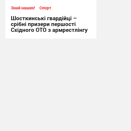
Знай наших!
Спорт
Шосткинські гвардійці –
срібні призери першості
Східного ОТО з армрестлінгу
15:20, 29.07.2026