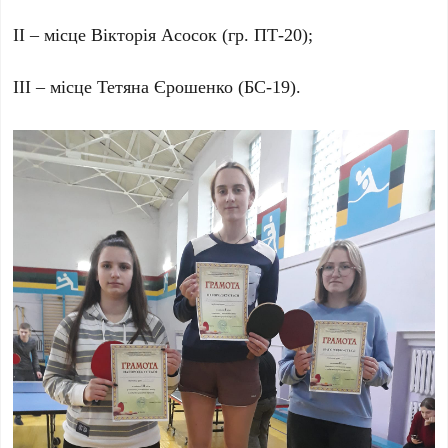
ІІ – місце Вікторія Асосок (гр. ПТ-20);
ІІІ – місце Тетяна Єрошенко (БС-19).