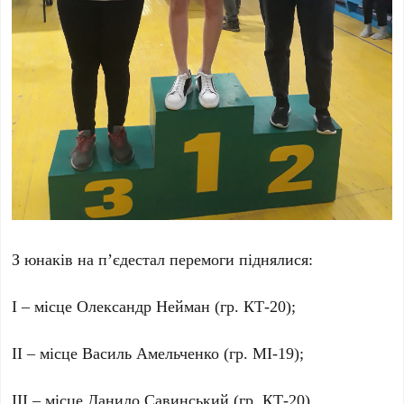
З юнаків на п’єдестал перемоги піднялися:
І – місце Олександр Нейман (гр. КТ-20);
ІІ – місце Василь Амельченко (гр. МІ-19);
ІІІ – місце Данило Савинський (гр. КТ-20).