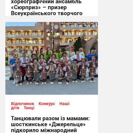
хореографічний ансамбль
«Сюрприз» – призер
Всеукраїнського творчого
фестивалю-конкурсу.
11:11, 29.06.2026
Відпочинок
Конкурс
Наші
діти
Танці
Танцювали разом із мамами:
шосткинське «Джерельце»
підкорило міжнародний