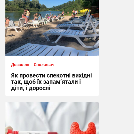
Дозвілля
Споживач
Як провести спекотні вихідні
так, щоб їх запам’ятали і
діти, і дорослі
10:02 сьогодні