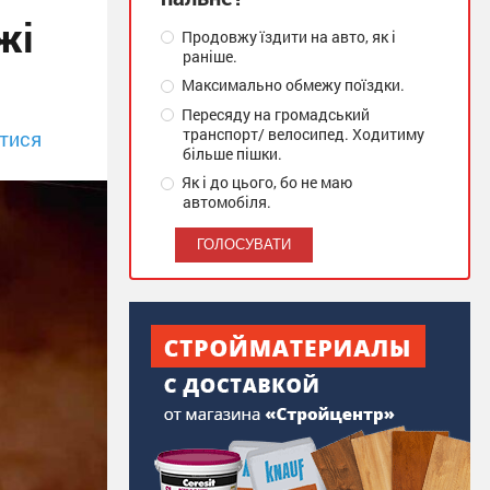
жі
Продовжу їздити на авто, як і
раніше.
Максимально обмежу поїздки.
Пересяду на громадський
транспорт/ велосипед. Ходитиму
тися
більше пішки.
Як і до цього, бо не маю
автомобіля.