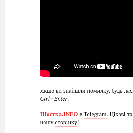
Якщо ви знайшли помилку, будь ласк
Ctrl+Enter
.
Шостка.INFO
в
Telegram
. Цікаві т
нашу
сторінку
!