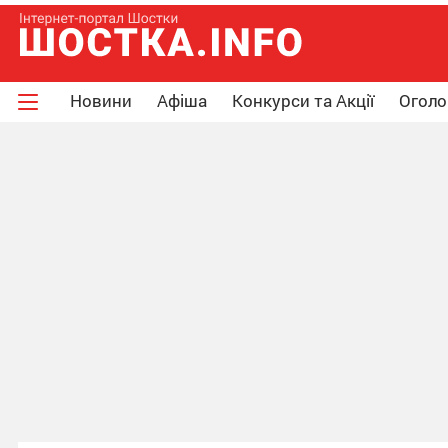
Новини
Афіша
Конкурси та Акції
Огол