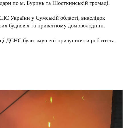
 удари по м. Буринь та Шосткинській громаді.
НС України у Сумській області, внаслідок
их будівлях та приватному домоволодінні.
івці ДСНС були змушені призупиняти роботи та