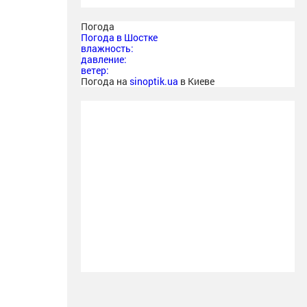
Погода
Погода в
Шостке
влажность:
давление:
ветер:
Погода на
sinoptik.ua
в Киеве