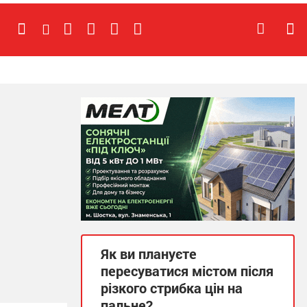
Як ви плануєте
пересуватися містом після
різкого стрибка цін на
пальне?