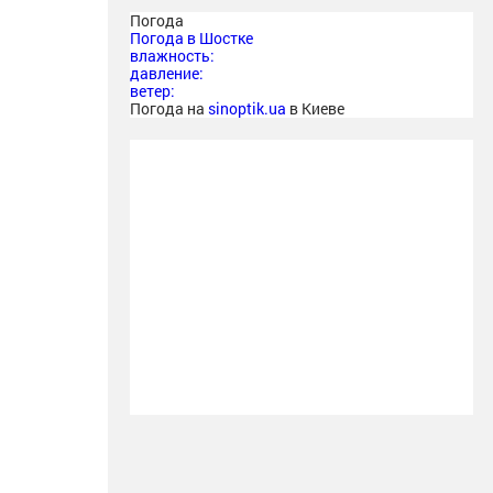
Погода
Погода в
Шостке
влажность:
давление:
ветер:
Погода на
sinoptik.ua
в Киеве