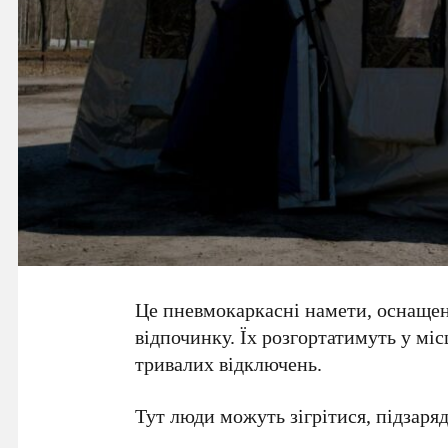
Це пневмокаркасні намети, оснащені
відпочинку. Їх розгортатимуть у міс
тривалих відключень.
Тут люди можуть зігрітися, підзаря