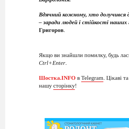
Вдячний кожному, хто долучився д
– заради людей і стійкості наших
Григоров
.
Якщо ви знайшли помилку, будь ласк
Ctrl+Enter
.
Шостка.INFO
в
Telegram
. Цікаві т
нашу
сторінку
!