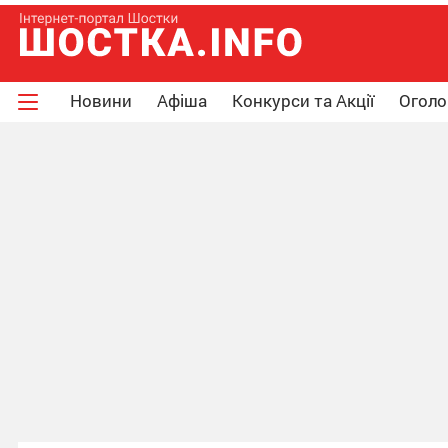
Новини
Афіша
Конкурси та Акції
Огол