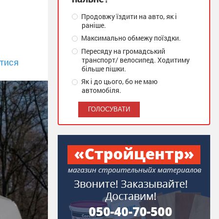
Продовжу їздити на авто, як і
раніше.
Максимально обмежу поїздки.
Пересяду на громадський
транспорт/ велосипед. Ходитиму
тися
більше пішки.
Як і до цього, бо не маю
автомобіля.