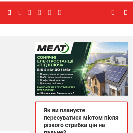
Як ви плануєте
пересуватися містом після
різкого стрибка цін на
пальне?