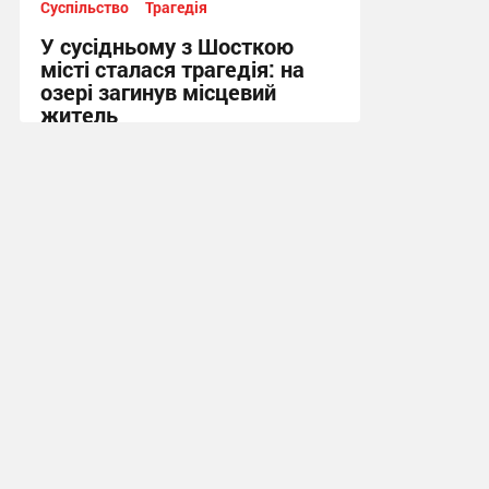
Суспільство
Трагедія
У сусідньому з Шосткою
місті сталася трагедія: на
озері загинув місцевий
житель
10:13 вчора