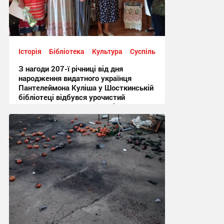
Історія
Бібліотека
Культура
Суспільство
З нагоди 207-ї річниці від дня
народження видатного українця
Пантелеймона Куліша у Шосткинській
бібліотеці відбувся урочистий
культурно-мистецький захід + Фото
12:44 вчора