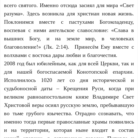
всего святого. Именно отсюда засиял для мира «Свет
разума». Здесь возникла для христиан новая жизнь.
Поклонимся вместе с пастухами Богомладенцу,
воспевая с ними ангельское славословие: «Слава в
вышних Богу, и на земле мир, в человеках
благоволение!» (Лк. 2:14). Принесём Ему вместе с
волхвами с востока дары любви и благочестия.
2008 год был юбилейным, как для всей Церкви, так и
для нашей богоспасаемой Конотопской епархии.
Исполнилось 1020 лет со дня исторической и
судьбоносной даты – Крещения Руси, когда при
великом равноапостольном князе Владимире Свет
Христовой веры осиял русскую землю, пребывавшую
во тьме грубого язычества. Отрадно сознавать, что
именно тогда первые православные храмы появились
и на территории, которая ныне входит в состав
нашей епархии, в летописных городах Путивле и