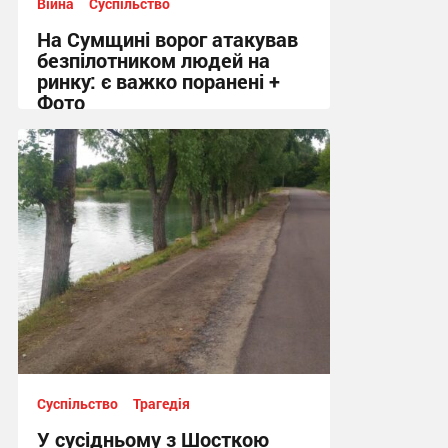
Війна
Суспільство
На Сумщині ворог атакував
безпілотником людей на
ринку: є важко поранені +
Фото
10:41 вчора
Суспільство
Трагедія
У сусідньому з Шосткою