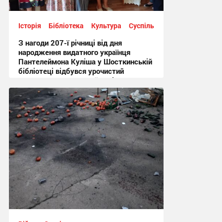
Історія
Бібліотека
Культура
Суспільство
З нагоди 207-ї річниці від дня
народження видатного українця
Пантелеймона Куліша у Шосткинській
бібліотеці відбувся урочистий
культурно-мистецький захід + Фото
12:44 вчора