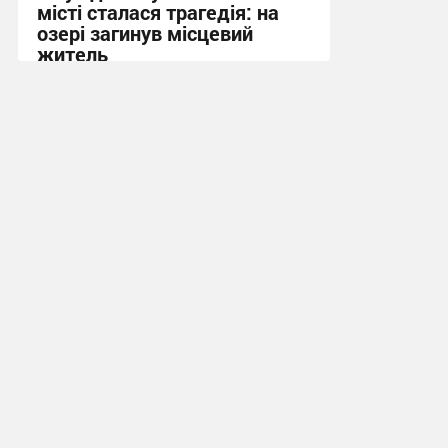
місті сталася трагедія: на
озері загинув місцевий
житель
10:13 вчора