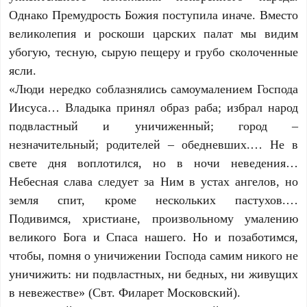
Однако Премудрость Божия поступила иначе. Вместо
великолепия и роскоши царских палат мы видим
убогую, тесную, сырую пещеру и грубо сколоченные
ясли.
«Люди нередко соблазнялись самоумалением Господа
Иисуса… Владыка принял образ раба; избрал народ
подвластный и уничиженный; город –
незначительный; родителей – обедневших.… Не в
свете дня воплотился, но в ночи неведения…
Небесная слава следует за Ним в устах ангелов, но
земля спит, кроме нескольких пастухов.…
Подивимся, христиане, произвольному умалению
великого Бога и Спаса нашего. Но и позаботимся,
чтобы, помня о уничижении Господа самим никого не
уничижить: ни подвластных, ни бедных, ни живущих
в невежестве» (Свт. Филарет Московский).