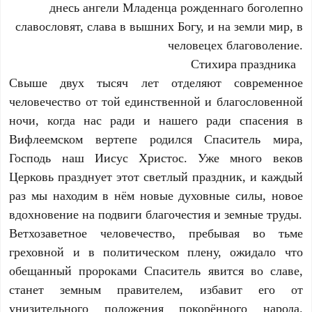
днесь ангели Младенца рожденнаго боголепно
славословят, слава в вышних Богу, и на земли мир, в
человецех благоволение.
Стихира праздника
Свыше двух тысяч лет отделяют современное
человечество от той единственной и благословенной
ночи, когда нас ради и нашего ради спасения в
Вифлеемском вертепе родился Спаситель мира,
Господь наш Иисус Христос. Уже много веков
Церковь празднует этот светлый праздник, и каждый
раз мы находим в нём новые духовные силы, новое
вдохновение на подвиги благочестия и земные труды.
Ветхозаветное человечество, пребывая во тьме
греховной и в политическом плену, ожидало что
обещанный пророками Спаситель явится во славе,
станет земным правителем, избавит его от
унизительного положения покорённого народа.