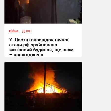
Війна
ДСНС
У Шостці внаслідок нічної
атаки рф зруйновано
житловий будинок, ще вісім
– пошкоджено
09:26 вчора