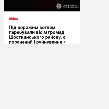
Війна
Під ворожим вогнем
перебували вісім громад
Шосткинського району, є
поранений і руйнування +
Фото
09:12 вчора