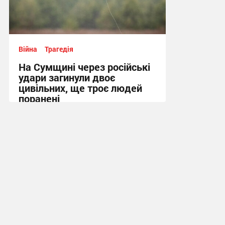
Війна
Трагедія
На Сумщині через російські
удари загинули двоє
цивільних, ще троє людей
поранені
14:12 вчора