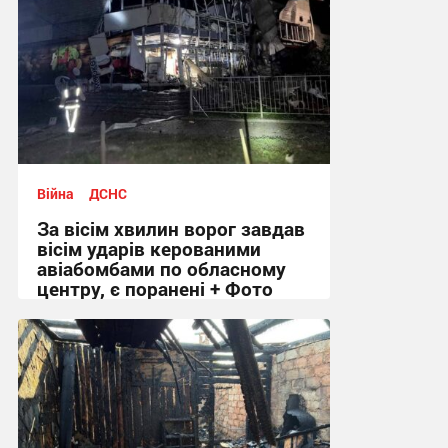
Війна
ДСНС
За вісім хвилин ворог завдав
вісім ударів керованими
авіабомбами по обласному
центру, є поранені + Фото
09:18 сьогодні