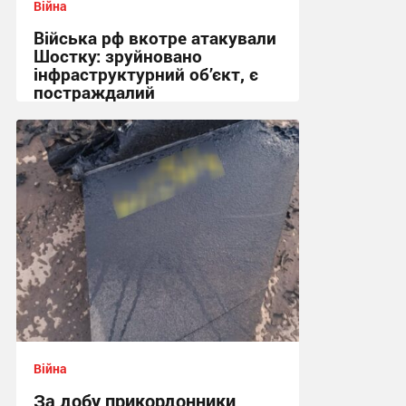
Війна
Війська рф вкотре атакували
Шостку: зруйновано
інфраструктурний об’єкт, є
постраждалий
18:50 вчора
Війна
За добу прикордонники