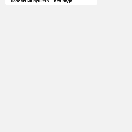
населених пунктів – без води
11:19 вчора