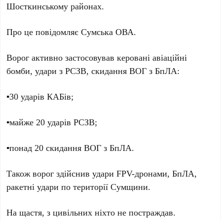
Шосткинському районах.
Про це повідомляє Сумська ОВА.
Ворог активно застосовував керовані авіаційні
бомби, удари з РСЗВ, скидання ВОГ з БпЛА:
▪️30 ударів КАБів;
▪️майже 20 ударів РСЗВ;
▪️понад 20 скидання ВОГ з БпЛА.
Також ворог здійснив удари FPV-дронами, БпЛА,
ракетні удари по території Сумщини.
На щастя, з цивільних ніхто не постраждав.