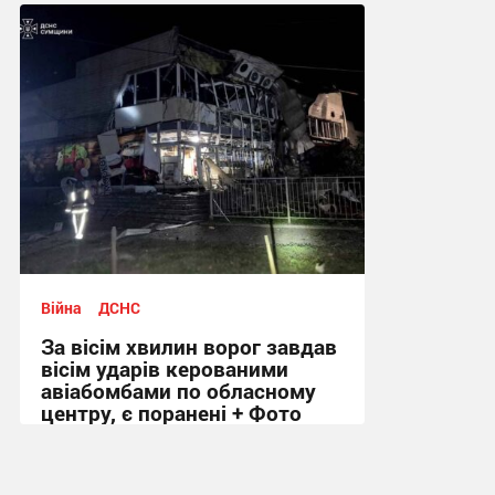
11:04 сьогодні
Війна
ДСНС
За вісім хвилин ворог завдав
вісім ударів керованими
авіабомбами по обласному
центру, є поранені + Фото
09:18 сьогодні