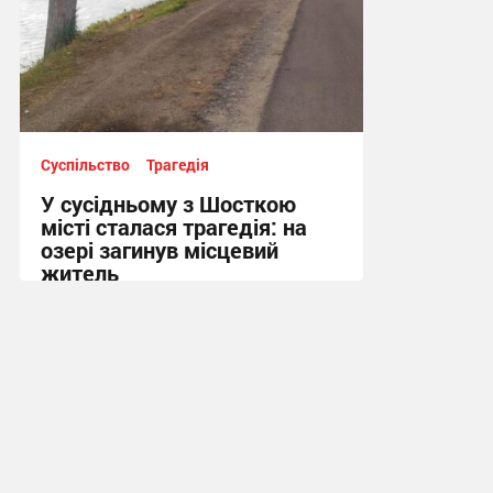
Суспільство
Трагедія
У сусідньому з Шосткою
місті сталася трагедія: на
озері загинув місцевий
житель
10:13, 7.08.2026