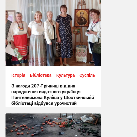
Історія
Бібліотека
Культура
Суспільство
З нагоди 207-ї річниці від дня
народження видатного українця
Пантелеймона Куліша у Шосткинській
бібліотеці відбувся урочистий
культурно-мистецький захід + Фото
12:44, 7.08.2026