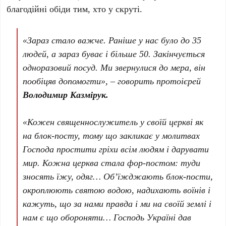
благодійні обіди тим, хто у скруті.
«Зараз стало важче. Раніше у нас було до 35
людей, а зараз буває і більше 50. Закінчується
одноразовий посуд. Ми звернулися до мера, він
пообіцяв допомогти», – говорить протоієрей
Володимир Казмірук.
«Кожен священнослужитель у своїй церкві як
на блок-посту, тому що закликає у молитвах
Господа простити гріхи всім людям і дарувати
мир. Кожна церква стала фор-постом: туди
зносять їжу, одяг… Об’їжджають блок-пости,
окроплюють святою водою, надихають воїнів і
кажуть, що за нами правда і ми на своїй землі і
нам є що обороняти… Господь Україні дав