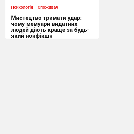
Психологія
Споживач
Мистецтво тримати удар:
чому мемуари видатних
людей діють краще за будь-
який нонфікшн
13:51, 22.05.2026