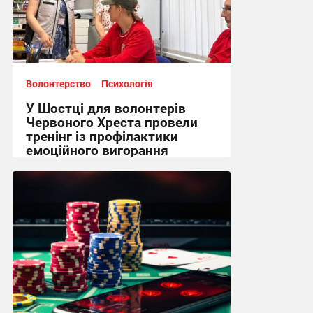
Волонтерство
Психологія
У Шостці для волонтерів
Червоного Хреста провели
тренінг із профілактики
емоційного вигорання
16:52, 3.08.2026