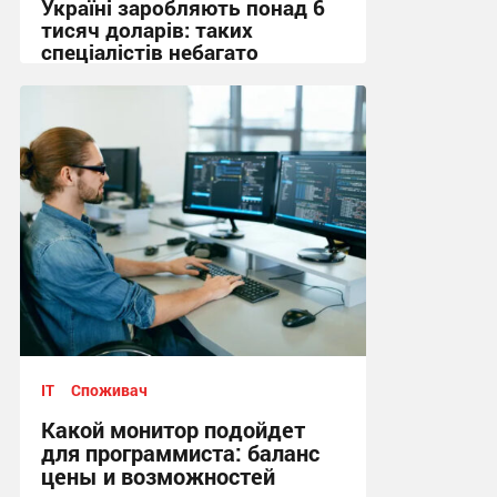
Україні заробляють понад 6
тисяч доларів: таких
спеціалістів небагато
12:06, 22.06.2026
IT
Споживач
Какой монитор подойдет
для программиста: баланс
цены и возможностей