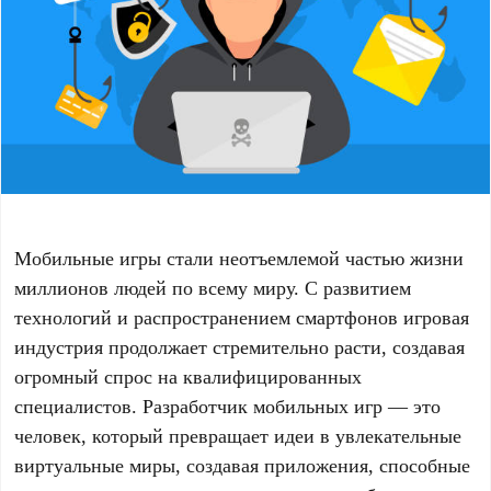
Мобильные игры стали неотъемлемой частью жизни
миллионов людей по всему миру. С развитием
технологий и распространением смартфонов игровая
индустрия продолжает стремительно расти, создавая
огромный спрос на квалифицированных
специалистов. Разработчик мобильных игр — это
человек, который превращает идеи в увлекательные
виртуальные миры, создавая приложения, способные