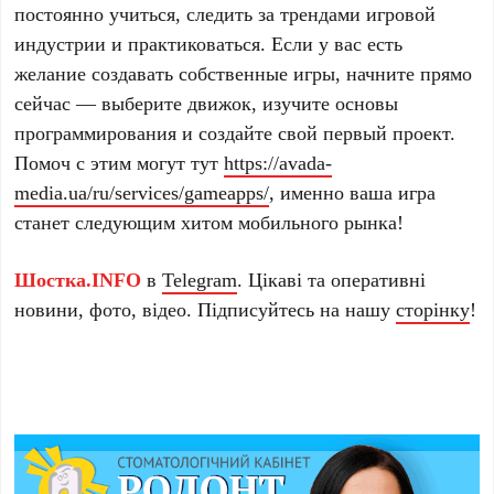
постоянно учиться, следить за трендами игровой
индустрии и практиковаться. Если у вас есть
желание создавать собственные игры, начните прямо
сейчас — выберите движок, изучите основы
программирования и создайте свой первый проект.
Помоч с этим могут тут
https://avada-
media.ua/ru/services/gameapps/
, именно ваша игра
станет следующим хитом мобильного рынка!
Шостка.INFO
в
Telegram
. Цікаві та оперативні
новини, фото, відео. Підписуйтесь на нашу
сторінку
!