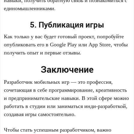
навыки, получить обратную связь и познакомиться с
единомышленниками.
5. Публикация игры
Как только у вас будет готовый проект, попробуйте
опубликовать его в Google Play или App Store, чтобы
получить опыт и первые отзывы.
Заключение
Разработчик мобильных игр — это профессия,
сочетающая в себе программирование, креативность
и предпринимательские навыки. В этой сфере можно
работать в студии или заниматься инди-разработкой,
создавая игры самостоятельно.
Чтобы стать успешным разработчиком, важно