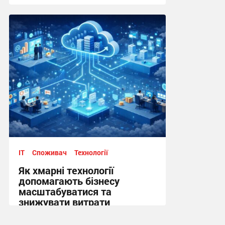
08:32, 3.04.2026
IT
Споживач
Технології
Як хмарні технології
допомагають бізнесу
масштабуватися та
знижувати витрати