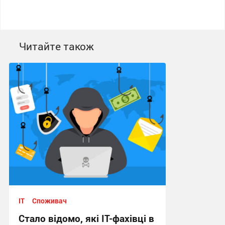
Читайте також
IT
Споживач
Стало відомо, які IT-фахівці в