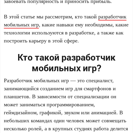
завоевать популярность и приносить прибыль.
В этой статье мы рассмотрим, кто такой
разработчик
мобильных игр
, какие навыки ему необходимы, какие
технологии используются в разработке, а также как
построить карьеру в этой сфере.
Кто такой разработчик
мобильных игр?
Разработчик мобильных игр — это специалист,
занимающийся созданием игр для смартфонов и
планшетов. В зависимости от специализации он
может заниматься программированием,
геймдизайном, графикой, звуком или анимацией. В
небольших командах один человек может совмещать
несколько ролей, а в крупных студиях работа делится