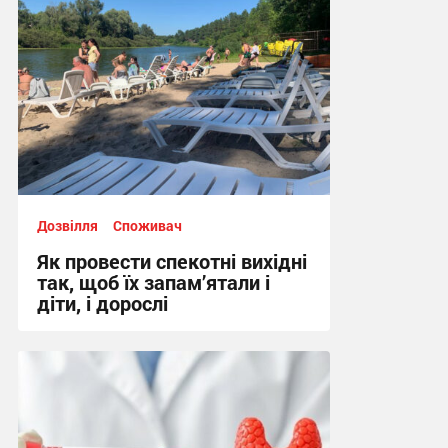
Дозвілля
Споживач
Як провести спекотні вихідні
так, щоб їх запам’ятали і
діти, і дорослі
10:02 вчора