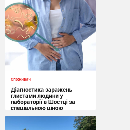
Споживач
Діагностика заражень
глистами людини у
лабораторії в Шостці за
спеціальною ціною
10:45 вчора