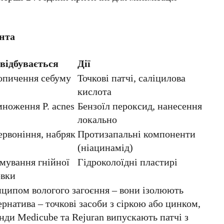
нта
відбувається
Дії
опичення себуму
Точкові патчі, саліцилова
кислота
множення P. acnes
Бензоїл пероксид, нанесення
локально
ервоніння, набряк
Протизапальні компоненти
(ніацинамід)
мування гнійної
Гідроколоїдні пластирі
овки
нципом вологого загоєння – вони ізолюють
рнатива – точкові засоби з сіркою або цинком,
нди Medicube та Rejuran випускають патчі з