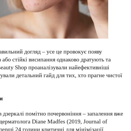
авильний догляд – усе це провокує появу
в або стійкі висипання однаково дратують та
Beauty Shop проаналізували найефективніші
тували детальний гайд для тих, хто прагне чистої
ви
в дзеркалі помітно почервоніння – запалення вже
дерматолога Diane Madfes (2019, Journal of
 перші 24 години критичні для мінімізації