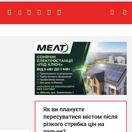
Як ви плануєте
пересуватися містом після
різкого стрибка цін на
пальне?