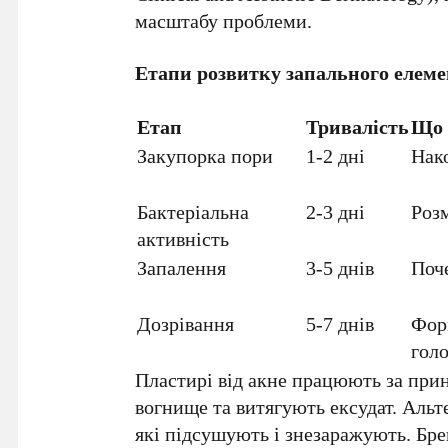
масштабу проблеми.
Етапи розвитку запального елеме
Етап
Тривалість
Що 
Закупорка пори
1-2 дні
Нак
Бактеріальна
2-3 дні
Роз
активність
Запалення
3-5 днів
Поч
Дозрівання
5-7 днів
Фор
гол
Пластирі від акне працюють за при
вогнище та витягують ексудат. Альте
які підсушують і знезаражують. Бре