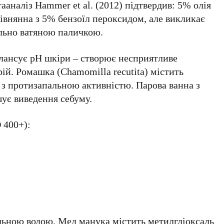
ааналіз Hammer et al. (2012) підтвердив: 5% олія
івнянна з 5% бензоїл пероксидом, але викликає
льно ватяною паличкою.
алансує pH шкіри – створює несприятливе
й. Ромашка (Chamomilla recutita) містить
 з протизапальною активністю. Парова ванна з
ує виведення себуму.
 400+):
льною водою. Мед манука містить метилгліоксаль