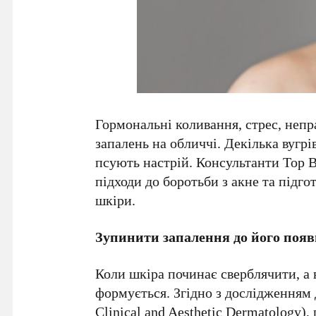
Гормональні коливання, стрес, непр
запалень на обличчі. Декілька вугрі
псують настрій. Консультанти Top 
підходи до боротьби з акне та підго
шкіри.
Зупинити запалення до його поя
Коли шкіра починає сверблячити, а 
формується. Згідно з дослідженням 
Clinical and Aesthetic Dermatology),