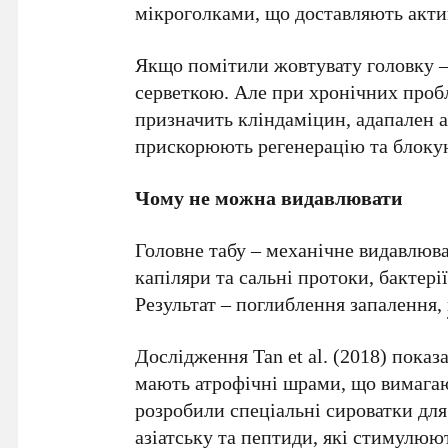
мікроголками, що доставляють актив
Якщо помітили жовтувату головку 
серветкою. Але при хронічних пробл
призначить кліндаміцин, адапален а
прискорюють регенерацію та блокую
Чому не можна видавлювати
Головне табу – механічне видавлюв
капіляри та сальні протоки, бактері
Результат – поглиблення запалення,
Дослідження Tan et al. (2018) показ
мають атрофічні шрами, що вимагают
розробили спеціальні сироватки для
азіатську та пептиди, які стимулюют