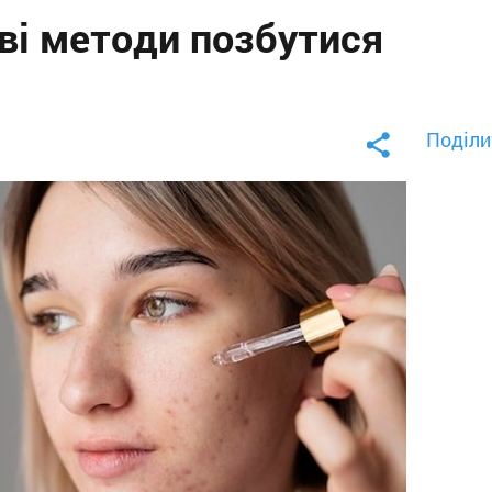
єві методи позбутися
Поділи