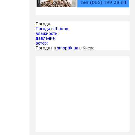
Погода
Погода в
Шостке
влажность:
давление:
ветер:
Погода на
sinoptik.ua
в Киеве