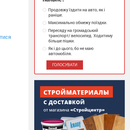
Продовжу їздити на авто, як і
раніше.
Максимально обмежу поїздки.
Пересяду на громадський
транспорт/ велосипед. Ходитиму
тися
більше пішки.
Як і до цього, бо не маю
автомобіля.