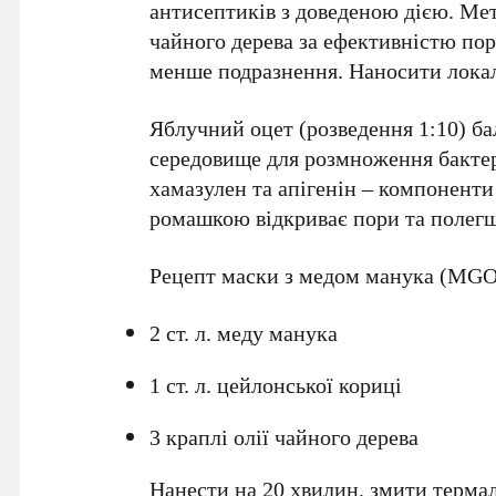
антисептиків з доведеною дією. Мет
чайного дерева за ефективністю пор
менше подразнення. Наносити лока
Яблучний оцет (розведення 1:10) б
середовище для розмноження бактері
хамазулен та апігенін – компоненти
ромашкою відкриває пори та полегш
Рецепт маски з медом манука (MGO
2 ст. л. меду манука
1 ст. л. цейлонської кориці
3 краплі олії чайного дерева
Нанести на 20 хвилин, змити терма