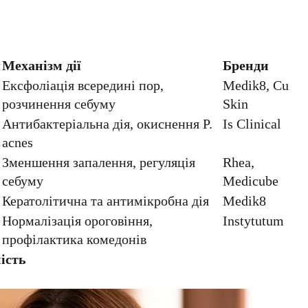
я
Механізм дії
Бренди
Ексфоліація всередині пор,
Medik8, Cu
розчинення себуму
Skin
Антибактеріальна дія, окиснення P.
Is Clinical
acnes
Зменшення запалення, регуляція
Rhea,
себуму
Medicube
Кератолітична та антимікробна дія
Medik8
Нормалізація ороговіння,
Instytutum
профілактика комедонів
ість