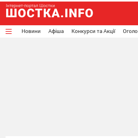
Новини
Афіша
Конкурси та Акції
Огол