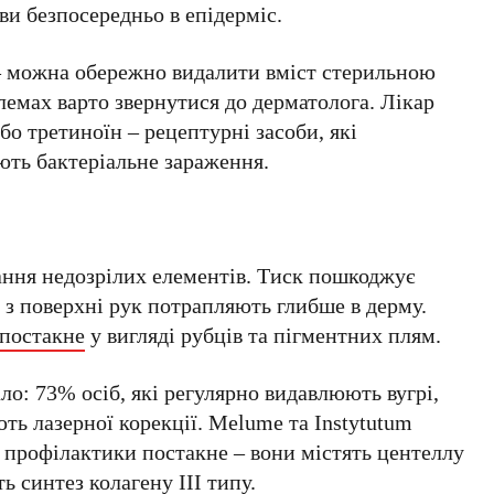
и безпосередньо в епідерміс.
– можна обережно видалити вміст стерильною
емах варто звернутися до дерматолога. Лікар
бо третиноїн – рецептурні засоби, які
ть бактеріальне зараження.
ання недозрілих елементів. Тиск пошкоджує
ї з поверхні рук потрапляють глибше в дерму.
постакне
у вигляді рубців та пігментних плям.
ало: 73% осіб, які регулярно видавлюють вугрі,
ь лазерної корекції. Melume та Instytutum
 профілактики постакне – вони містять центеллу
ь синтез колагену III типу.