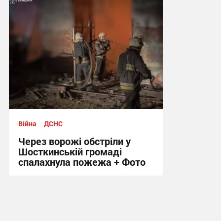
20:21 вчора
Війна
ДСНС
Через ворожі обстріли у
Шосткинській громаді
спалахнула пожежа + Фото
12:12 вчора