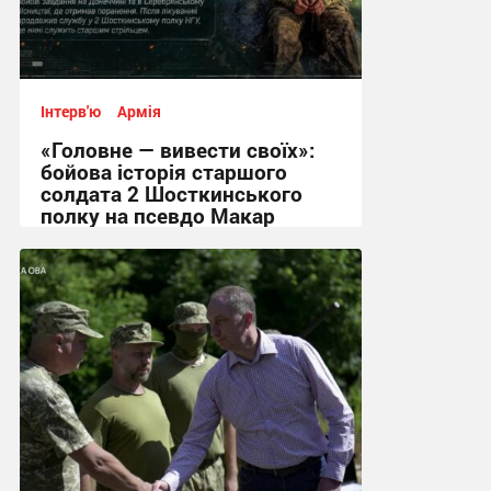
Інтерв'ю
Армія
«Головне — вивести своїх»:
бойова історія старшого
солдата 2 Шосткинського
полку на псевдо Макар
12:08, 3.08.2026