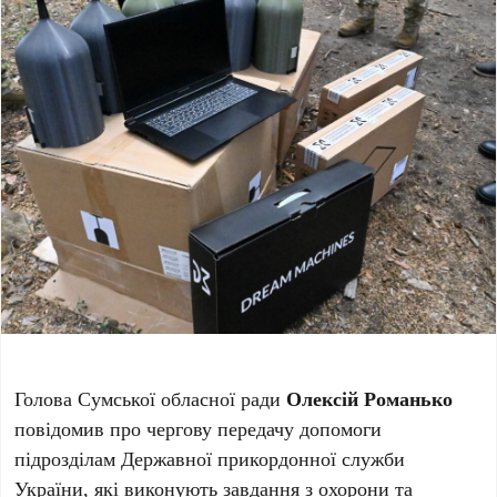
Голова Сумської обласної ради
Олексій Романько
повідомив про чергову передачу допомоги
підрозділам Державної прикордонної служби
України, які виконують завдання з охорони та