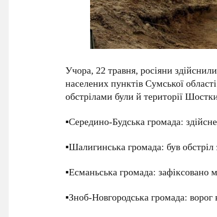
Учора, 22 травня, росіяни здійснил
населених пунктів Сумської області
обстрілами були й території Шостк
▪️Середино-Будська громада: здійсне
▪️Шалигинська громада: був обстріл з
▪️Есманьська громада: зафіксовано м
▪️Зноб-Новгородська громада: ворог 