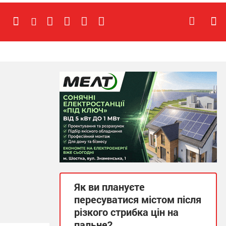
Як ви плануєте
пересуватися містом після
різкого стрибка цін на
пальне?