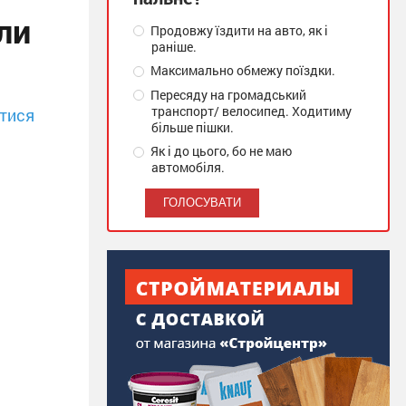
ли
Продовжу їздити на авто, як і
раніше.
Максимально обмежу поїздки.
Пересяду на громадський
транспорт/ велосипед. Ходитиму
тися
більше пішки.
Як і до цього, бо не маю
автомобіля.