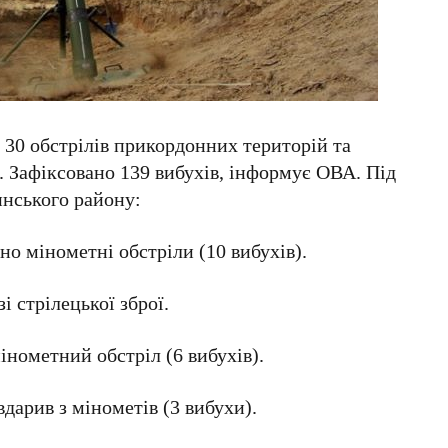
и 30 обстрілів прикордонних територій та
. Зафіксовано 139 вибухів, інформує ОВА. Під
инського району:
но мінометні обстріли (10 вибухів).
і стрілецької зброї.
інометний обстріл (6 вибухів).
вдарив з мінометів (3 вибухи).