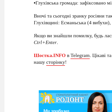
▪️Глухівська громада: зафіксовано м
Вночі та сьогодні зранку росіяни та
Глухівщині: Есманьська (4 вибухи),
Якщо ви знайшли помилку, будь ласк
Ctrl+Enter
.
Шостка.INFO
в
Telegram
. Цікаві т
нашу
сторінку
!