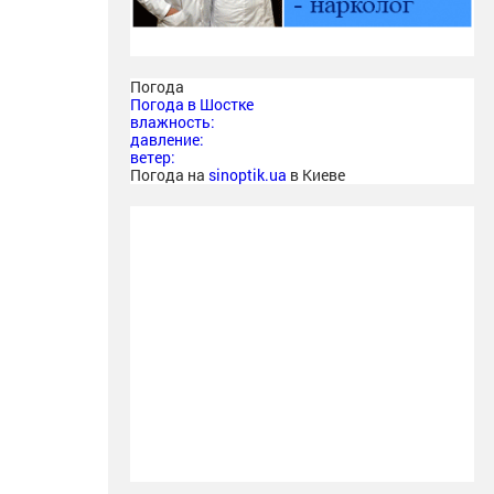
Погода
Погода в
Шостке
влажность:
давление:
ветер:
Погода на
sinoptik.ua
в Киеве