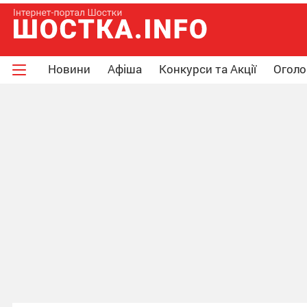
Новини
Афіша
Конкурси та Акції
Огол