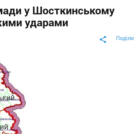
мади у Шосткинському
ожими ударами
Поділи