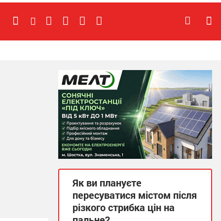
Як ви плануєте
пересуватися містом після
різкого стрибка цін на
пальне?