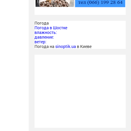
Погода
Погода в
Шостке
влажность:
давление:
ветер:
Погода на
sinoptik.ua
в Киеве