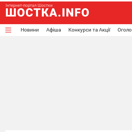
Новини
Афіша
Конкурси та Акції
Огол