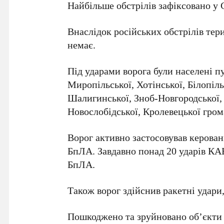
Найбільше обстрілів зафіксовано у
Внаслідок російських обстрілів тер
немає.
Під ударами ворога були населені п
Миропільської, Хотінської, Білопіль
Шалигинської, Зноб-Новгородської, 
Новослобідської, Кролевецької гром
Ворог активно застосовував керован
БпЛА. Завдавно понад 20 ударів КАБ
БпЛА.
Також ворог здійснив ракетні удар
Пошкоджено та зруйновано об’єкти ц