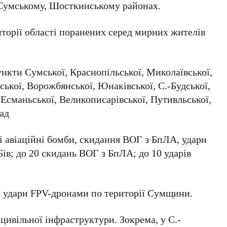
 Сумському, Шосткинському районах.
иторії області поранених серед мирних жителів
ункти Сумської, Краснопільської, Миколаївської,
ської, Ворожбянської, Юнаківської, С.-Будської,
Есманьської, Великописарівської, Путивльської,
ад
і авіаційні бомби, скидання ВОГ з БпЛА, удари
ів; до 20 скидань ВОГ з БпЛА; до 10 ударів
и, удари FPV-дронами по території Сумщини.
ивільної інфраструктури. Зокрема, у С.-