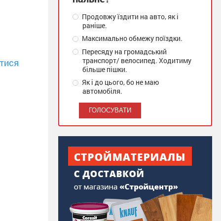
Продовжу їздити на авто, як і
раніше.
Максимально обмежу поїздки.
Пересяду на громадський
транспорт/ велосипед. Ходитиму
тися
більше пішки.
Як і до цього, бо не маю
автомобіля.