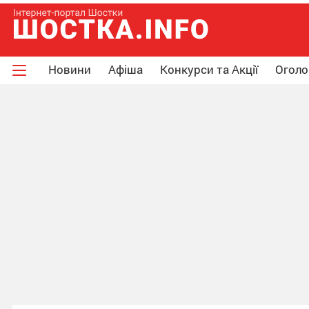
Новини
Афіша
Конкурси та Акції
Огол