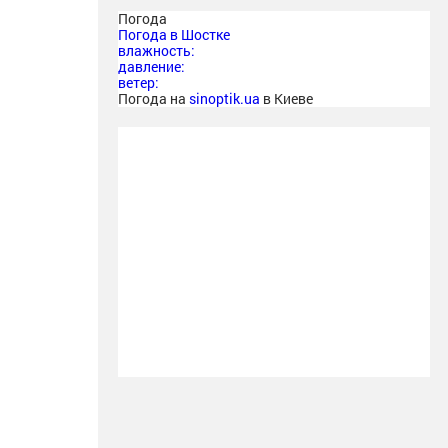
Погода
Погода в
Шостке
влажность:
давление:
ветер:
Погода на
sinoptik.ua
в Киеве