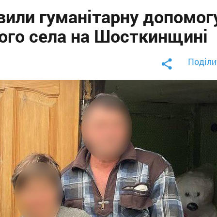
вили гуманітарну допомог
ого села на Шосткинщині
Поділи