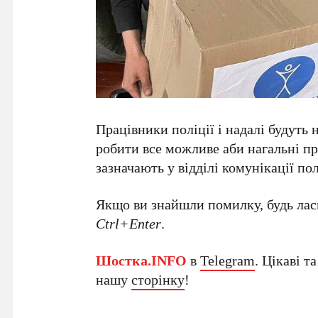
Працівники поліції і надалі будуть 
робити все можливе аби нагальні п
зазначають у відділі комунікації пол
Якщо ви знайшли помилку, будь ласк
Ctrl+Enter
.
Шостка.INFO
в
Telegram
. Цікаві т
нашу
сторінку
!