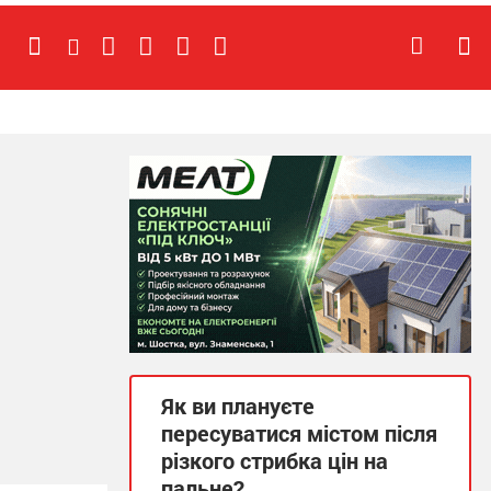
Як ви плануєте
пересуватися містом після
різкого стрибка цін на
пальне?