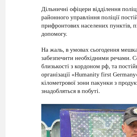
Дільничні офіцери відділення полі
районного управління поліції пості
прифронтових населених пунктів, п
допомогу.
На жаль, в умовах сьогодення мешк
забезпечити необхідними речами. С
близькості з кордоном рф, та постій
організації «Humanity first German
кілометрової зони пакунки з проду
знадобляться в побуті.