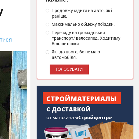
у
Продовжу їздити на авто, як і
раніше.
Максимально обмежу поїздки.
Пересяду на громадський
транспорт/ велосипед. Ходитиму
тися
більше пішки.
Як і до цього, бо не маю
автомобіля.