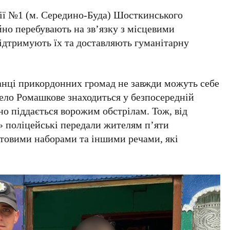
ції №1 (м. Середино-Буда) Шосткинського
йно перебувають на зв’язку з місцевими
ідтримують їх та доставляють гуманітарну
анці прикордонних громад не завжди можуть себе
ело Ромашкове знаходиться у безпосередній
но піддається ворожим обстрілам. Тож, від
y» поліцейські передали жителям п’яти
ктовими наборами та іншими речами, які