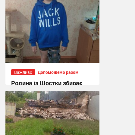
Важливо
Допоможемо разом
Родина із Шостки збирає
гроші на операцію з
подовження ноги для 11-
річного сина
16:55, 30.07.2026