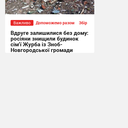
Важливо
Допоможемо разом
Збір
Вдруге залишилися без дому:
росіяни знищили будинок
сім’ї Журба із Зноб-
Новгородської громади
16:32, 9.07.2026