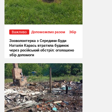
Важливо
Допоможемо разом
Збір
Зооволонтерка з Середини-Буди
Наталія Карась втратила будинок
через російський обстріл: оголошено
збір допомоги
13:51, 17.07.2026