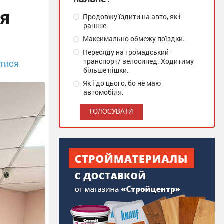
ня
Продовжу їздити на авто, як і
раніше.
Максимально обмежу поїздки.
Пересяду на громадський
транспорт/ велосипед. Ходитиму
тися
більше пішки.
Як і до цього, бо не маю
автомобіля.