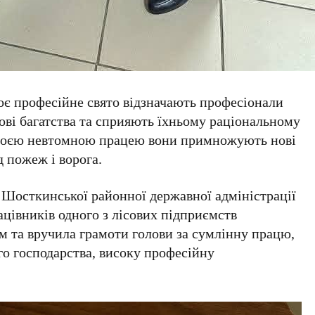
оє професійне свято відзначають професіонали
сові багатства та сприяють їхньому раціональному
Своєю невтомною працею вони примножують нові
д пожеж і ворога.
 Шосткинської районної державної адміністрації
цівників одного з лісових підприємств
 та вручила грамоти голови за сумлінну працю,
го господарства, високу професійну