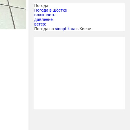
Погода
Погода в
Шостке
влажность:
давление:
ветер:
Погода на
sinoptik.ua
в Киеве