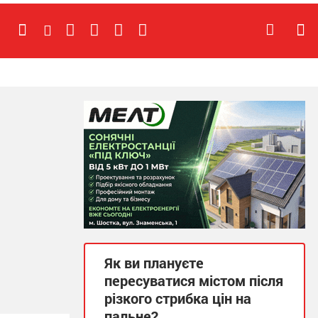
Як ви плануєте
пересуватися містом після
різкого стрибка цін на
пальне?