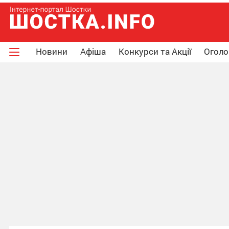
Новини
Афіша
Конкурси та Акції
Огол