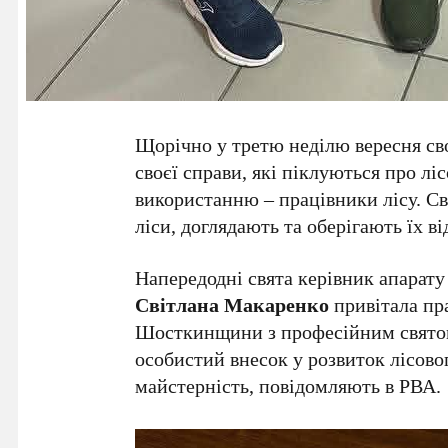
Щорічно у третю неділю вересня св
своєї справи, які піклуються про лі
використанню – працівники лісу. 
ліси, доглядають та оберігають їх ві
Напередодні свята керівник апарату
Світлана Макаренко
привітала пра
Шосткинщини з професійним святом
особистий внесок у розвиток лісово
майстерність, повідомляють в РВА.