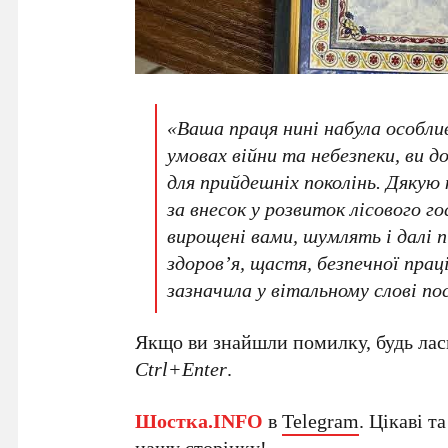
«Ваша праця нині набула особлив
умовах війни та небезпеки, ви 
для прийдешніх поколінь. Дякую
за внесок у розвиток лісового г
вирощені вами, шумлять і далі п
здоров’я, щастя, безпечної пра
зазначила у вітальному слові по
Якщо ви знайшли помилку, будь ласк
Ctrl+Enter
.
Шостка.INFO
в
Telegram
. Цікаві т
нашу
сторінку
!