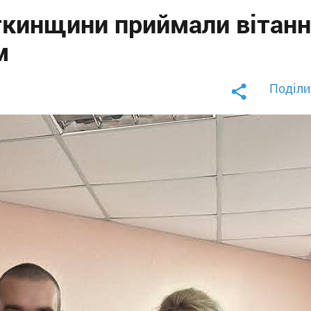
ткинщини приймали вітан
м
Поділи