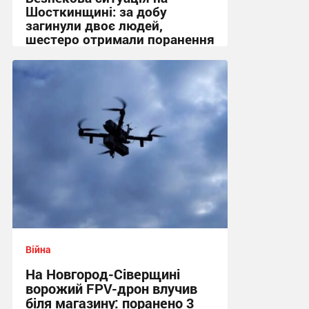
Шосткинщині: за добу
загинули двоє людей,
шестеро отримали поранення
+ Фото
08:19 сьогодні
Війна
На Новгород-Сіверщині
ворожий FPV-дрон влучив
біля магазину: поранено 3