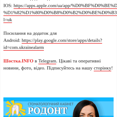
IOS:
https://apps.apple.com/ua/app/%D0%BF%D
%D1%82%D1%80%D0%B8%D0%B2%D0%BE%D0%B3%D0
l=uk
Посилання на додаток для
Android:
https://play.google.com/store/apps/details?
id=com.ukrainealarm
Шостка.INFO
в
Telegram
. Цікаві та оперативні
новини, фото, відео. Підписуйтесь на нашу
сторінку
!