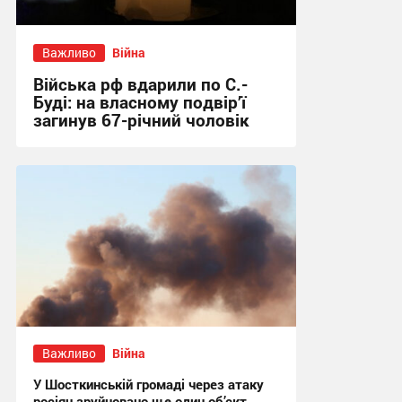
Важливо
Війна
Війська рф вдарили по С.-
Буді: на власному подвір’ї
загинув 67-річний чоловік
21:31 вчора
Важливо
Війна
У Шосткинській громаді через атаку
росіян зруйновано ще один об’єкт