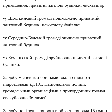
приміщення, приватні житлові будинки, екскаватор;
▪️у Шосткинській громаді пошкоджено приватний
житловий будинок, нежитлову будівлю;
▪️у Середино-Будській громаді знищено приватний
житловий будинок;
▪️в Есманьській громаді зруйновано приватні житлові
будинки.
За добу місцевими органами влади спільно з
підрозділами ДСНС, Національної поліції,
громадськими організаціями з прикордонних громад
евакуйовано 36 людей.
За добу повітряна тривога в області тривала 15 годин