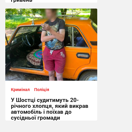
11:44, 7.08.2026
Кримінал
Поліція
У Шостці судитимуть 20-
річного хлопця, який викрав
автомобіль і поїхав до
сусідньої громади