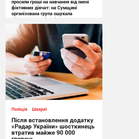
просили гроші на навчання від імені
фіктивних дівчат: на Сумщині
організована група ошукала
військовослужбовців на понад
мільйон гривень
14:41, 7.08.2026
Поліція
Шахраї
Після встановлення додатку
«Радар України» шосткинець
втратив майже 90 000
гривень