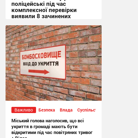
поліцейські під час
комплексної перевірки
виявили 8 зачинених
укриттів
15:36, 7.08.2026
Важливо
Безпека
Влада
Суспільство
Міський голова наголосив, що всі
укриття в громаді мають бути
відкритими під час повітряних тривог