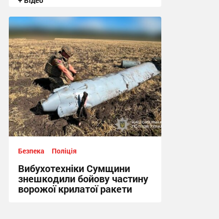
+ Відео
20:50, 3.08.2026
Безпека
Поліція
Вибухотехніки Сумщини
знешкодили бойову частину
ворожої крилатої ракети