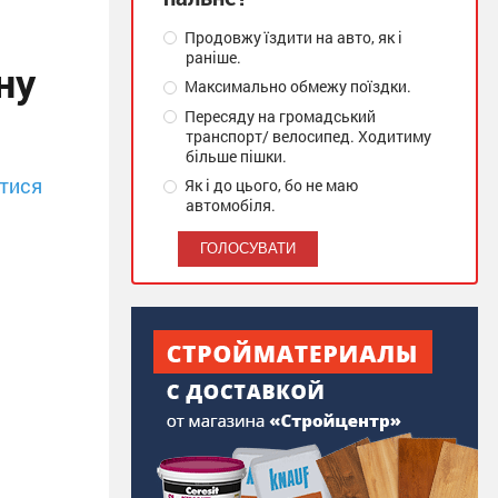
Продовжу їздити на авто, як і
раніше.
ну
Максимально обмежу поїздки.
Пересяду на громадський
транспорт/ велосипед. Ходитиму
більше пішки.
тися
Як і до цього, бо не маю
автомобіля.