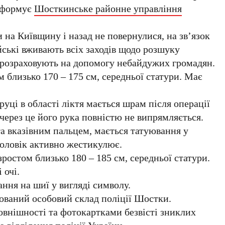
формує
Шосткинське районне управління
 на Київщину і назад не повернулися, на зв’язок
йські вживають всіх заходів щодо розшуку
е розраховують на допомогу небайдужих громадян.
м близько 170 – 175 см, середньої статури. Має
уці в області ліктя мається шрам після операції
 через це його рука повністю не випрямляється.
та вказівним пальцем, мається татуювання у
чоловік активно жестикулює.
зростом близько 180 – 185 см, середньої статури.
 очі.
ння на шиї у вигляді символу.
тований особовий склад поліції Шостки.
овнішності та фотокартками безвісті зниклих