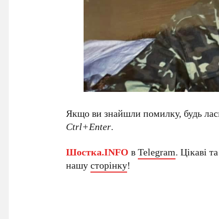
Якщо ви знайшли помилку, будь ласк
Ctrl+Enter
.
Шостка.INFO
в
Telegram
. Цікаві т
нашу
сторінку
!