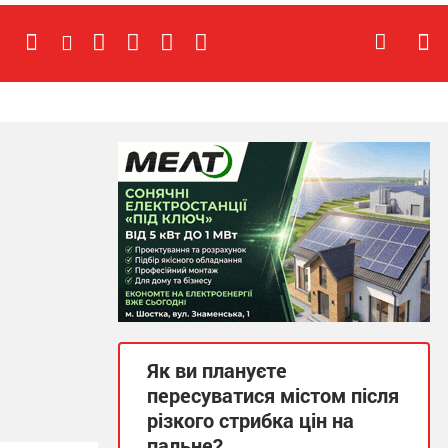
Як ви плануєте
пересуватися містом після
різкого стрибка цін на
пальне?