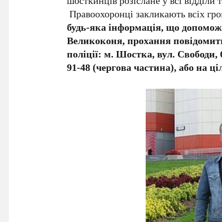
шосткинців розіслане у всі відділи т
Правоохоронці закликають всіх гр
будь-яка інформація, що допомож
Великоконя, прохання повідомит
поліції:
м. Шостка, вул. Свободи, 
91-48 (чергова частина), або на ц