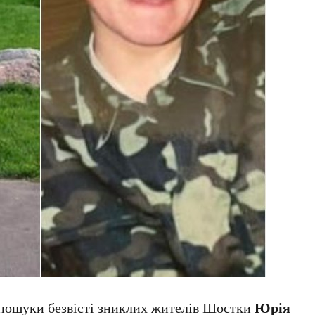
пошуки безвісті зниклих жителів Шостки
Юрія