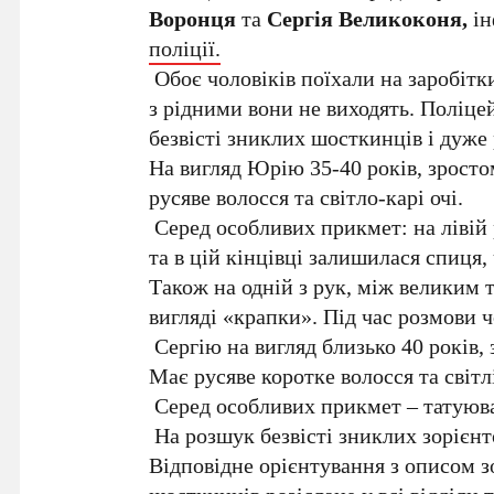
Воронця
та
Сергія Великоконя,
ін
поліції.
Обоє чоловіків поїхали на заробітки
з рідними вони не виходять. Поліце
безвісті зниклих шосткинців і дуж
На вигляд Юрію 35-40 років, зросто
русяве волосся та світло-карі очі.
Серед особливих прикмет: на лівій р
та в цій кінцівці залишилася спиця,
Також на одній з рук, між великим 
вигляді «крапки». Під час розмови 
Сергію на вигляд близько 40 років, 
Має русяве коротке волосся та світлі
Серед особливих прикмет – татуюва
На розшук безвісті зниклих зорієн
Відповідне орієнтування з описом з