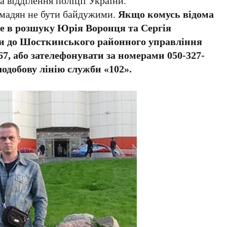
а відділення поліції України.
омадян не бути байдужими.
Якщо комусь відома
е в розшуку Юрія Воронця та Сергія
и до Шосткинського районного управління
67, або зателефонувати за номерами 050-327-
ілодобову лінію служби «102».