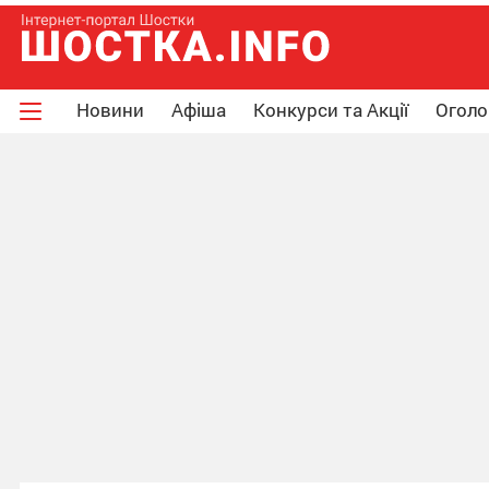
Новини
Афіша
Конкурси та Акції
Огол