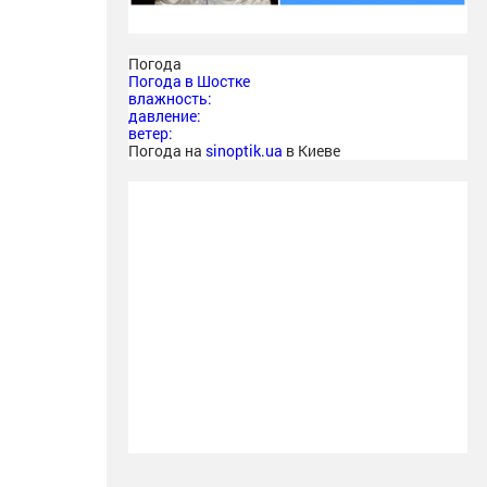
Погода
Погода в
Шостке
влажность:
давление:
ветер:
Погода на
sinoptik.ua
в Киеве