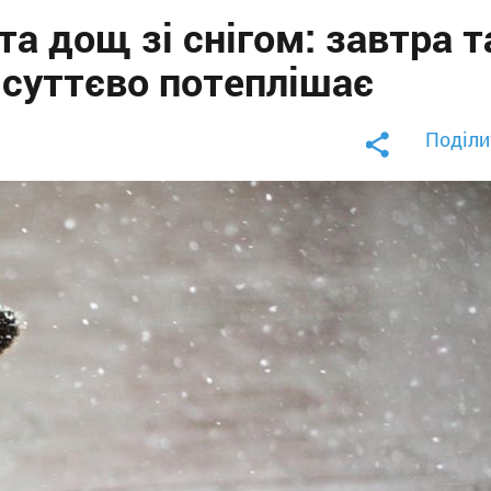
а дощ зі снігом: завтра т
і суттєво потеплішає
Поділи