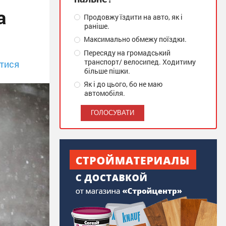
а
Продовжу їздити на авто, як і
раніше.
Максимально обмежу поїздки.
Пересяду на громадський
транспорт/ велосипед. Ходитиму
тися
більше пішки.
Як і до цього, бо не маю
автомобіля.