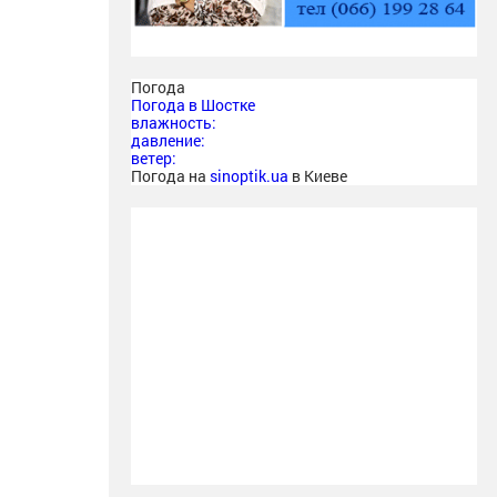
Погода
Погода в
Шостке
влажность:
давление:
ветер:
Погода на
sinoptik.ua
в Киеве