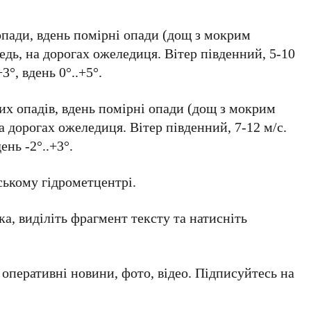
опади, вдень помірні опади (дощ з мокрим
едь, на дорогах ожеледиця. Вітер південний, 5-10
3°, вдень 0°..+5°.
них опадів, вдень помірні опади (дощ з мокрим
а дорогах ожеледиця. Вітер південний, 7-12 м/с.
ень -2°..+3°.
ькому гідрометцентрі.
а, виділіть фрагмент тексту та натисніть
а оперативні новини, фото, відео. Підписуйтесь на