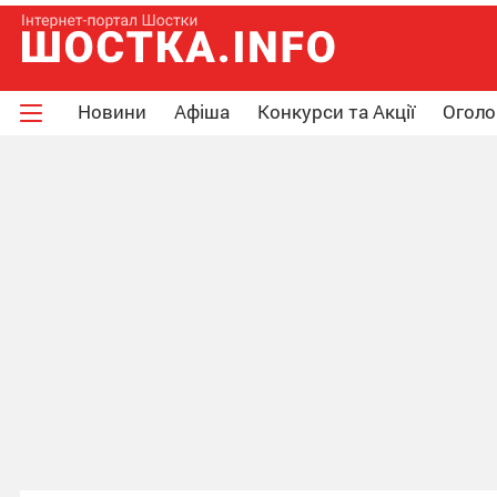
Новини
Афіша
Конкурси та Акції
Огол