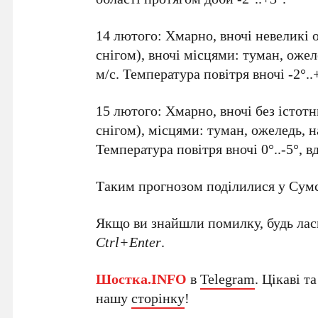
14 лютого: Хмарно, вночі невеликі 
снігом), вночі місцями: туман, ожел
м/с. Температура повітря вночі -2°..+
15 лютого: Хмарно, вночі без істот
снігом), місцями: туман, ожеледь, н
Температура повітря вночі 0°..-5°, вд
Таким прогнозом поділилися у Сумс
Якщо ви знайшли помилку, будь ласк
Ctrl+Enter
.
Шостка.INFO
в
Telegram
. Цікаві т
нашу
сторінку
!