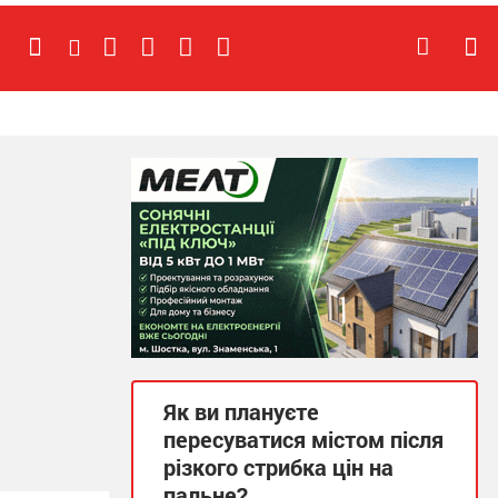
Як ви плануєте
пересуватися містом після
різкого стрибка цін на
пальне?