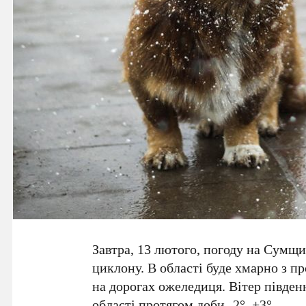
Завтра, 13 лютого, погоду на Сумщ
циклону. В області буде хмарно з п
на дорогах ожеледиця. Вітер південн
області протягом доби -2°..+3°.