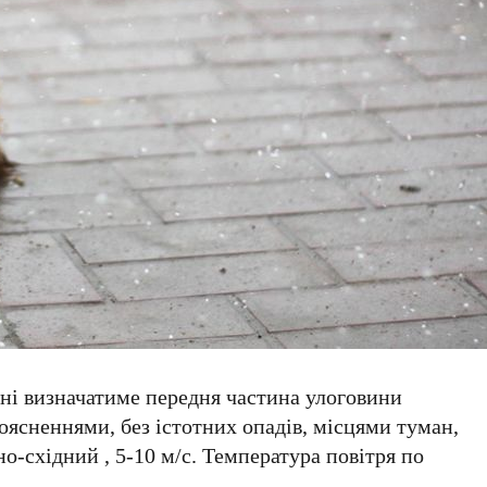
ині визначатиме передня частина улоговини
роясненнями, без істотних опадів, місцями туман,
о-східний , 5-10 м/с. Температура повітря по