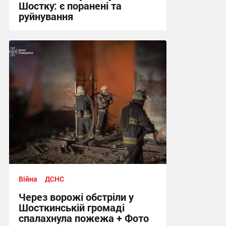
Шостку: є поранені та
руйнування
20:21 вчора
Війна
ДСНС
Через ворожі обстріли у
Шосткинській громаді
спалахнула пожежа + Фото