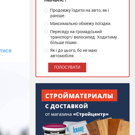
Продовжу їздити на авто, як і
раніше.
Максимально обмежу поїздки.
Пересяду на громадський
транспорт/ велосипед. Ходитиму
більше пішки.
тися
Як і до цього, бо не маю
автомобіля.