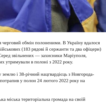
ся черговий обмін полоненими. В Україну вдалося
ійськових (183 рядові й сержанти та два офіцери)
Серед звільнених — захисники Маріуполя,
их утримували в полоні з 2022 року.
у землю і 38-річний нацгвардієць з Новгорода-
потрапив у полон 24 лютого 2022 року на
ка міська територіальна громада на своїй