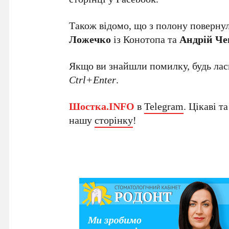
Також відомо, що з полону поверну
Ложечко
із Конотопа та
Андрій Ч
Якщо ви знайшли помилку, будь ласк
Ctrl+Enter
.
Шостка.INFO
в
Telegram
. Цікаві т
нашу
сторінку
!