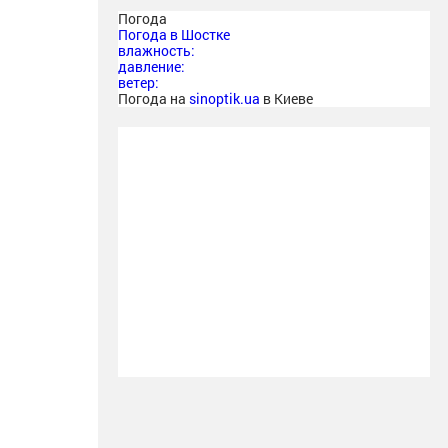
Погода
Погода в
Шостке
влажность:
давление:
ветер:
Погода на
sinoptik.ua
в Киеве