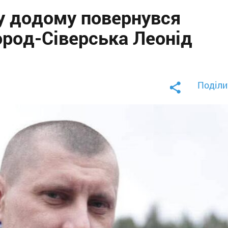
ну додому повернувся
ород-Сіверська Леонід
Поділи