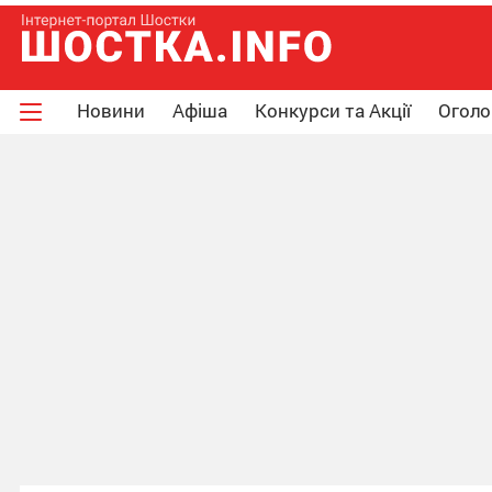
Новини
Афіша
Конкурси та Акції
Огол