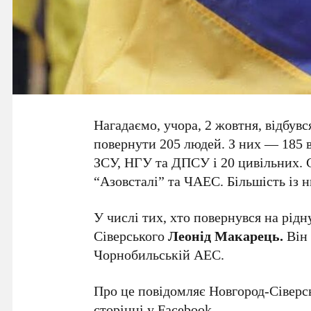
Нагадаємо, учора, 2 жовтня, відбув
повернути 205 людей. З них — 185 в
ЗСУ, НГУ та ДПСУ і 20 цивільних. 
“Азовсталі” та ЧАЕС. Більшість із н
У числі тих, хто повернувся на рідн
Сіверського
Леонід Макарець.
Він 
Чорнобильській АЕС.
Про це повідомляє Новгород-Сіверсь
сторінці у Facebook.