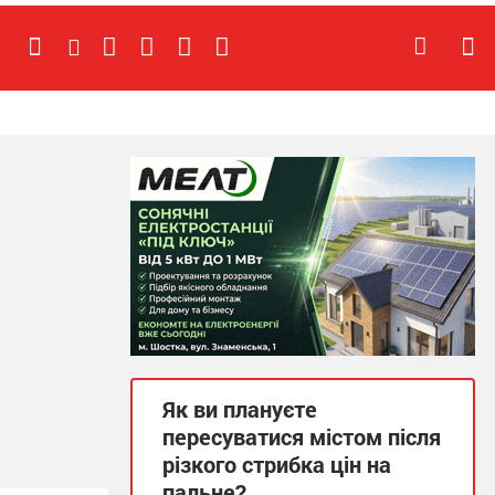
Як ви плануєте
пересуватися містом після
різкого стрибка цін на
пальне?