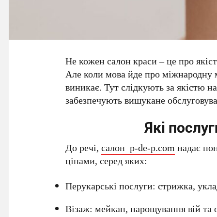
Не кожен салон краси – це про якіс
Але коли мова йде про міжнародну 
виникає. Тут слідкують за якістю н
забезпечують вишукане обслуговува
Які послуг
До речі,
салон
p-de-p.com
надає пон
цінами, серед яких:
Перукарські послуги: стрижка, укла
Візаж: мейкап, нарощування вій та 