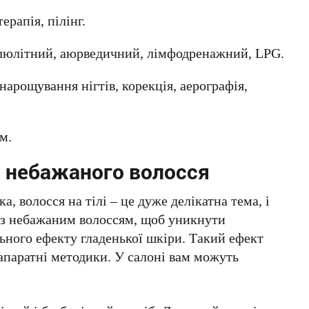
ерапія, пілінг.
елюлітний, аюрведичний, лімфодренажний, LPG.
нарощування нігтів, корекція, аерографія,
м.
я небажаного волосся
а, волосся на тілі – це дуже делікатна тема, і
я з небажаним волоссям, щоб уникнути
ьного ефекту гладенької шкіри. Такий ефект
апаратні методики. У салоні вам можуть