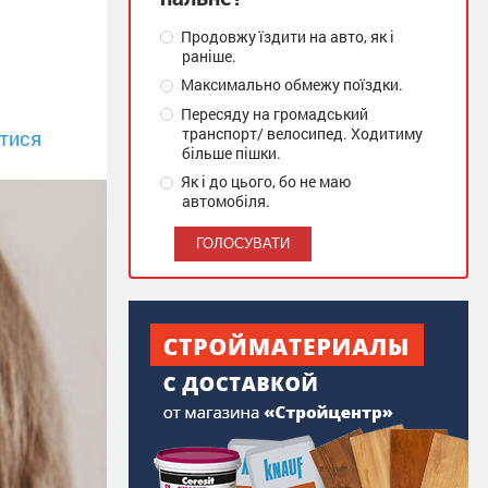
Продовжу їздити на авто, як і
раніше.
Максимально обмежу поїздки.
Пересяду на громадський
транспорт/ велосипед. Ходитиму
тися
більше пішки.
Як і до цього, бо не маю
автомобіля.