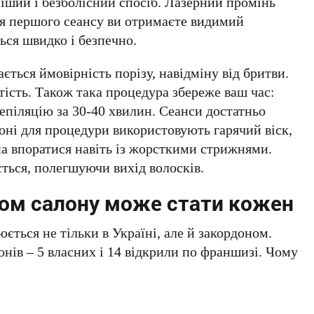
іший і безболісний спосіб. Лазерний промінь
ля першого сеансу ви отримаєте видимий
ься швидко і безпечно.
ється ймовірність порізу, навідміну від бритви.
ість. Також така процедура збереже ваш час:
епіляцію за 30-40 хвилин. Сеанси достатньо
оні для процедури використовують гарячий віск,
на впоратися навіть із жорсткими стрижнями.
ється, полегшуючи вихід волосків.
ом салону може стати кожен
ться не тільки в Україні, але й закордоном.
онів – 5 власних і 14 відкрили по франшизі. Чому