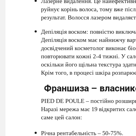
Лазерне видалення. Це найефективн
руйнує корінь волоса, тому вже піс
результат. Волосся лазером видаляєт
Депіляція воском: повністю виключа
Депіляція воском має найнижчу варт
досвідчений косметолог виконає біо
повторювати кожні 2-4 тижні. У сал
оскільки його щільна текстура здат
Крім того, в процесі шкіра розпарю
Франшиза – власник
PIED DE POULE – постійно розширює
Наразі мережа має 19 відкритих сал
саме цей салон:
Річна рентабельність – 50-75%.