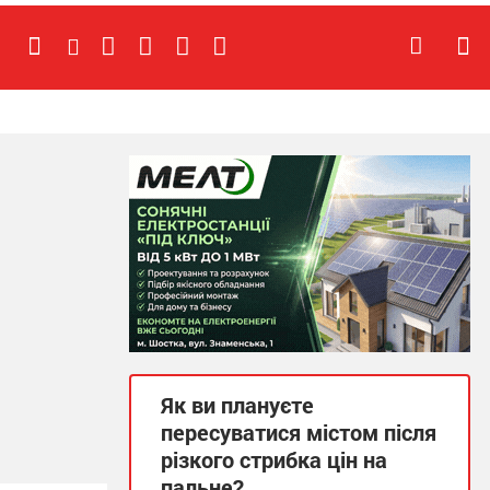
Як ви плануєте
пересуватися містом після
різкого стрибка цін на
пальне?