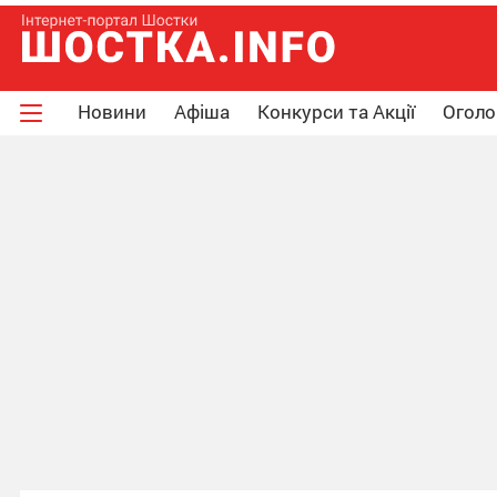
Новини
Афіша
Конкурси та Акції
Огол