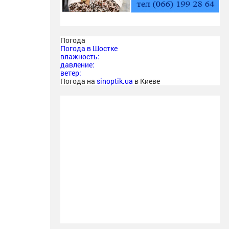
Погода
Погода в
Шостке
влажность:
давление:
ветер:
Погода на
sinoptik.ua
в Киеве