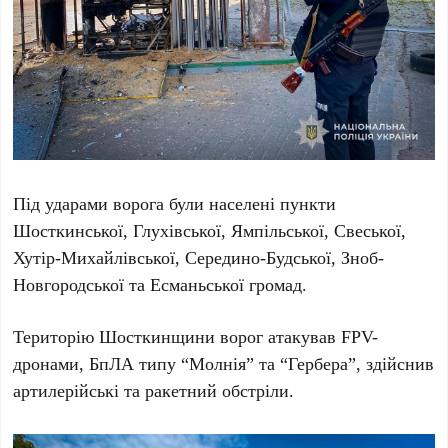
Під ударами ворога були населені пункти
Шосткинської, Глухівської, Ямпільської, Свеської,
Хутір-Михайлівської, Середино-Будської, Зноб-
Новгородської та Есманьської громад.
Територію Шосткинщини ворог атакував FPV-
дронами, БпЛА типу “Молнія” та “Гербера”, здійснив
артилерійські та ракетний обстріли.