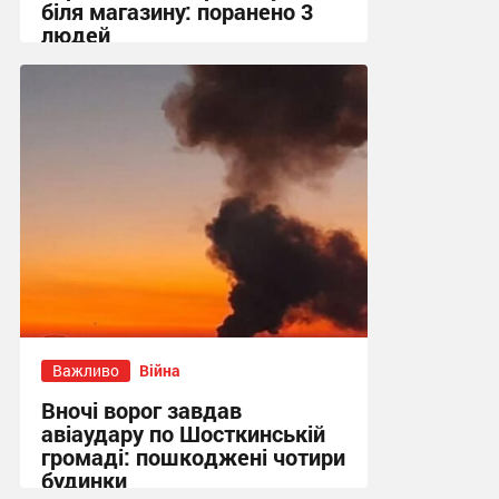
біля магазину: поранено 3
людей
13:55 сьогодні
Важливо
Війна
Вночі ворог завдав
авіаудару по Шосткинській
громаді: пошкоджені чотири
будинки