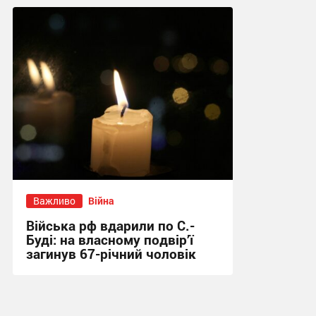
09:09 сьогодні
Важливо
Війна
Війська рф вдарили по С.-
Буді: на власному подвір’ї
загинув 67-річний чоловік
21:31 вчора