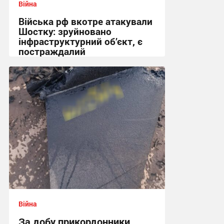
Війна
Війська рф вкотре атакували
Шостку: зруйновано
інфраструктурний об’єкт, є
постраждалий
18:50 вчора
Війна
За добу прикордонники