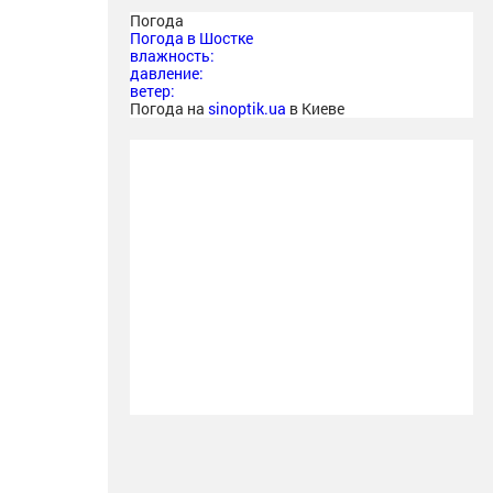
Погода
Погода в
Шостке
влажность:
давление:
ветер:
Погода на
sinoptik.ua
в Киеве