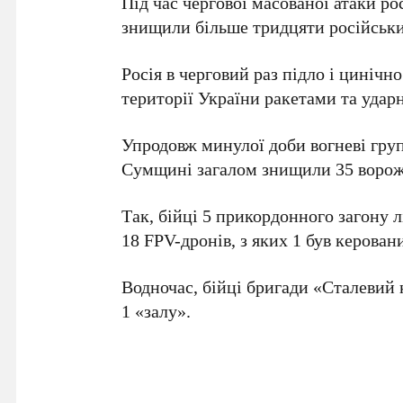
Під час чергової масованої атаки р
знищили більше тридцяти російськи
Росія в черговий раз підло і цинічн
території України ракетами та уда
Упродовж минулої доби вогневі гру
Сумщині загалом знищили 35 ворож
Так, бійці 5 прикордонного загону л
18 FPV-дронів, з яких 1 був керова
Водночас, бійці бригади «Сталевий 
1 «залу».