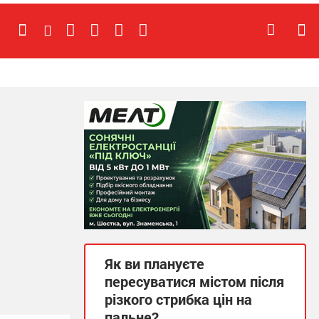
Як ви плануєте
пересуватися містом після
різкого стрибка цін на
пальне?