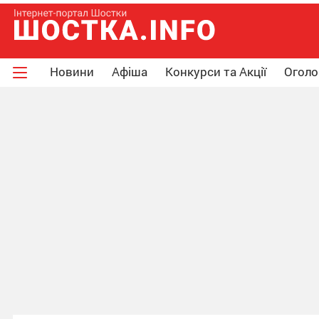
Новини
Афіша
Конкурси та Акції
Огол