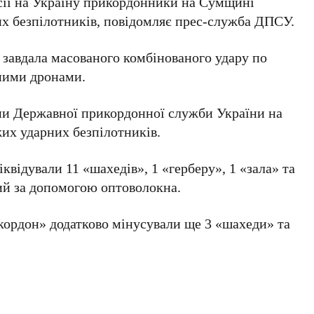
осії на Україну прикордонники на Сумщині
х безпілотників, повідомляє прес-служба ДПСУ.
о завдала масованого комбінованого удару по
рними дронами.
пи Державної прикордонної служби України на
их ударних безпілотників.
іквідували 11 «шахедів», 1 «герберу», 1 «зала» та
ний за допомогою оптоволокна.
кордон» додатково мінусували ще 3 «шахеди» та