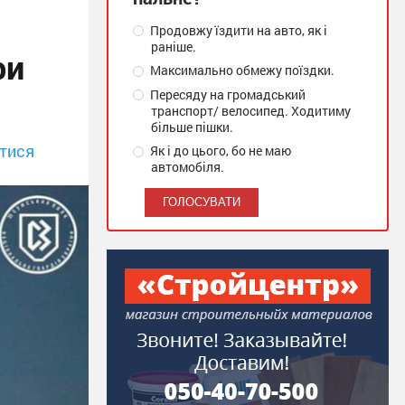
Продовжу їздити на авто, як і
раніше.
ри
Максимально обмежу поїздки.
Пересяду на громадський
транспорт/ велосипед. Ходитиму
більше пішки.
тися
Як і до цього, бо не маю
автомобіля.