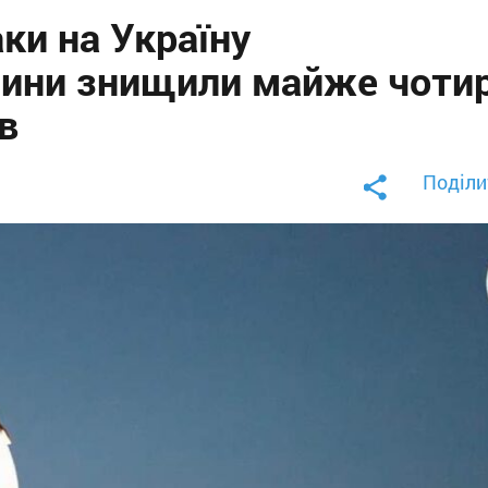
аки на Україну
ини знищили майже чоти
в
Поділи