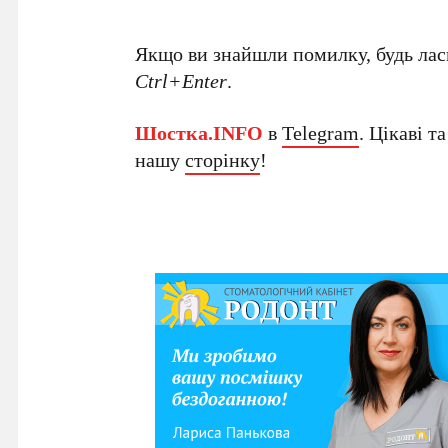
Якщо ви знайшли помилку, будь ласк
Ctrl+Enter
.
Шостка.INFO
в
Telegram
. Цікаві т
нашу
сторінку
!