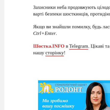
Захисники неба продовжують цілодо
варті безпеки шосткинців, протиді
Якщо ви знайшли помилку, будь ласк
Ctrl+Enter
.
Шостка.INFO
в
Telegram
. Цікаві т
нашу
сторінку
!