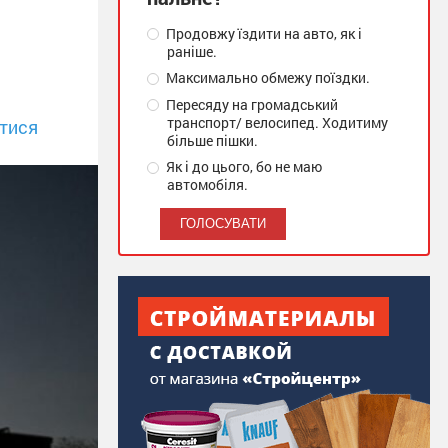
Продовжу їздити на авто, як і
раніше.
Максимально обмежу поїздки.
Пересяду на громадський
транспорт/ велосипед. Ходитиму
тися
більше пішки.
Як і до цього, бо не маю
автомобіля.