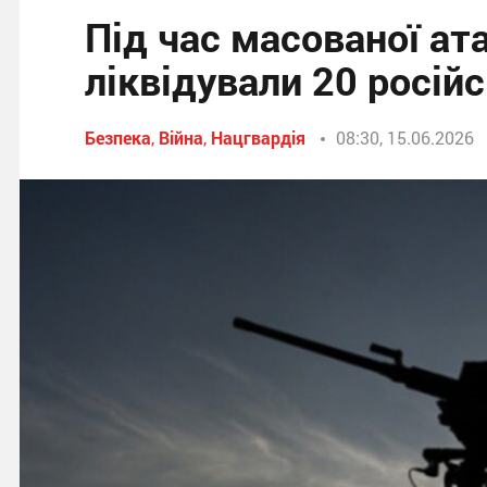
Під час масованої ат
ліквідували 20 росі
Безпека
,
Війна
,
Нацгвардія
08:30, 15.06.2026