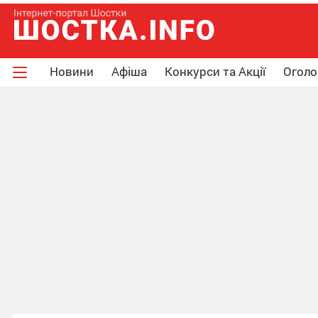
Новини
Афіша
Конкурси та Акції
Огол