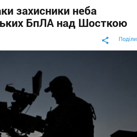
аки захисники неба
йських БпЛА над Шосткою
Поділи