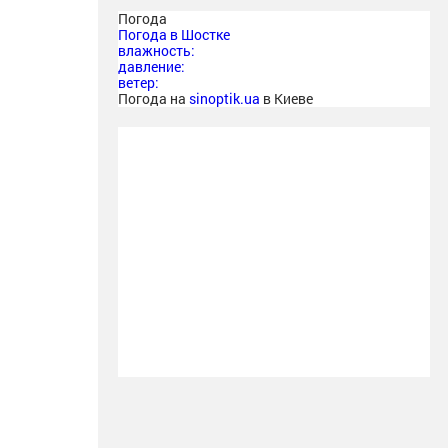
Погода
Погода в
Шостке
влажность:
давление:
ветер:
Погода на
sinoptik.ua
в Киеве