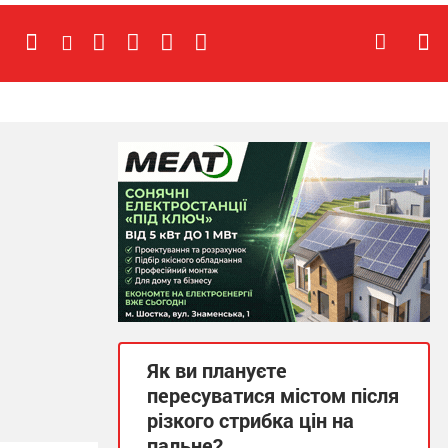
Як ви плануєте
пересуватися містом після
різкого стрибка цін на
пальне?