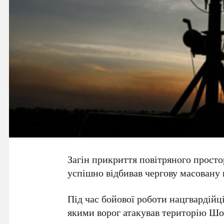
Загін прикриття повітряного прост
успішно відбивав чергову масовану 
Під час бойової роботи нацгвардій
якими ворог атакував територію Шо