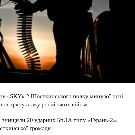
ору «SKY» 2 Шосткинського полку минулої ночі
повітряну атаку російських військ.
ці знищили 20 ударних БпЛА типу «Герань-2»,
сткинської громади.