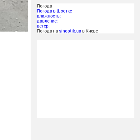
Погода
Погода в
Шостке
влажность:
давление:
ветер:
Погода на
sinoptik.ua
в Киеве