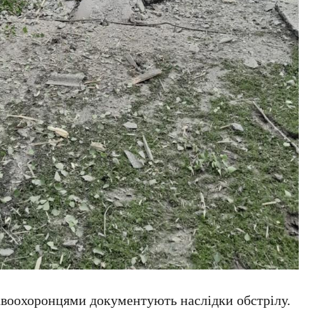
авоохоронцями документують наслідки обстрілу.