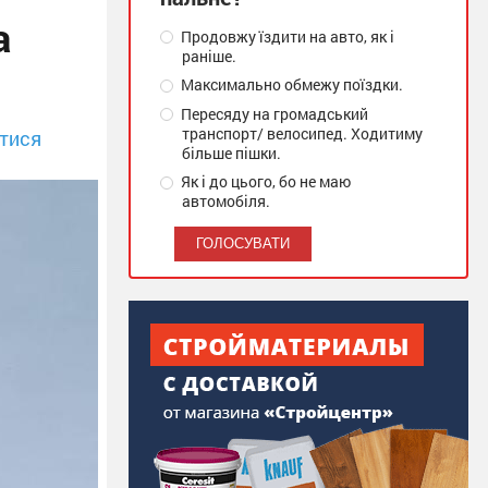
а
Продовжу їздити на авто, як і
раніше.
Максимально обмежу поїздки.
Пересяду на громадський
транспорт/ велосипед. Ходитиму
тися
більше пішки.
Як і до цього, бо не маю
автомобіля.