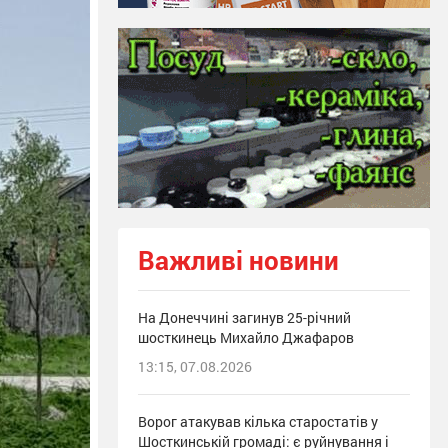
Важливі новини
На Донеччині загинув 25-річний
шосткинець Михайло Джафаров
13:15, 07.08.2026
Ворог атакував кілька старостатів у
Шосткинській громаді: є руйнування і