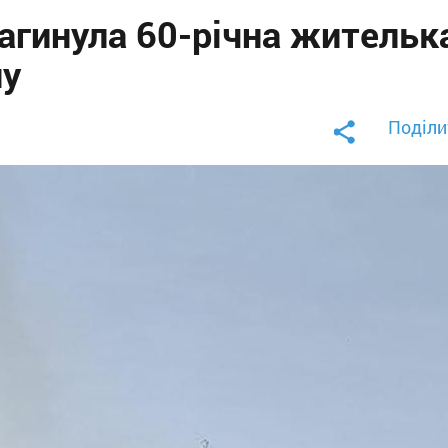
загинула 60-річна жительк
ну
Поділи