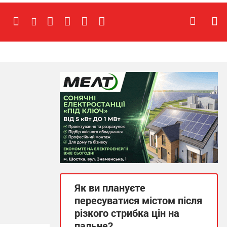
Як ви плануєте
пересуватися містом після
різкого стрибка цін на
пальне?