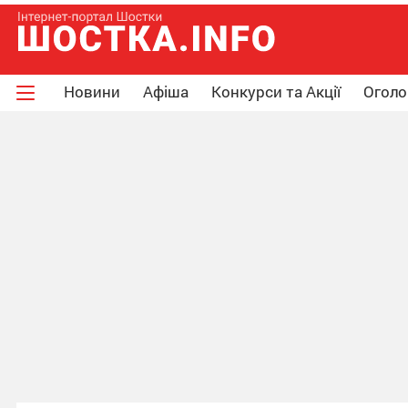
Новини
Афіша
Конкурси та Акції
Огол