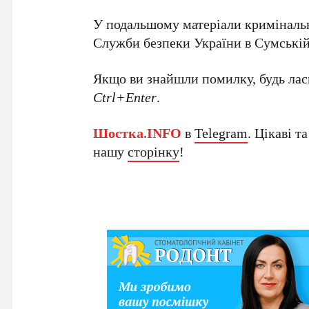
У подальшому матеріали кримінальн
Служби безпеки України в Сумській
Якщо ви знайшли помилку, будь ласк
Ctrl+Enter
.
Шостка.INFO
в
Telegram
. Цікаві т
нашу
сторінку
!