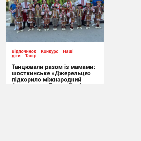
Відпочинок
Конкурс
Наші
діти
Танці
Танцювали разом із мамами:
шосткинське «Джерельце»
підкорило міжнародний
фестиваль у Болгарії + Фото
09:46, 24.06.2026