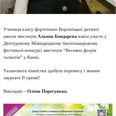
Учениця класу фортепіано Воронізької дитячої
школи мистецтв
Альона Бондарєва
взяла участь у
Двотуровому Міжнародному багатожанровому
фестивалі-конкурсі мистецтв “Весняна феєрія
талантів” у Києві.
Талановита піаністка здобула перемогу і звання
лауреата ІІ премії!
Викладач –
Олена Пересунько.