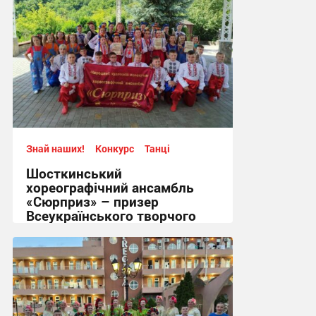
Знай наших!
Конкурс
Танці
Шосткинський
хореографічний ансамбль
«Сюрприз» – призер
Всеукраїнського творчого
фестивалю-конкурсу.
11:11, 29.06.2026