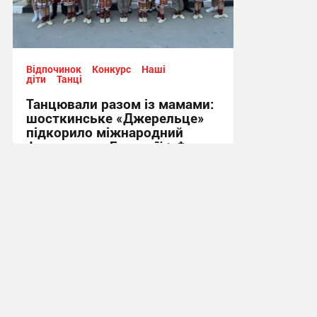
Відпочинок
Конкурс
Наші
діти
Танці
Танцювали разом із мамами:
шосткинське «Джерельце»
підкорило міжнародний
фестиваль у Болгарії + Фото
09:46, 24.06.2026