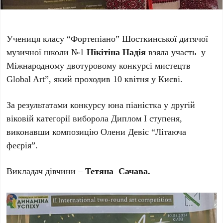
Учениця класу “Фортепіано” Шосткинської дитячої
музичної школи №1
Нікітіна Надія
взяла участь у
Міжнародному двотуровому конкурсі мистецтв
Global Art”, який проходив 10 квітня у Києві.
За результатами конкурсу юна піаністка у другій
віковій категорії виборола Диплом І ступеня,
виконавши композицію Олени Девіс “Літаюча
феєрія”.
Викладач дівчини –
Тетяна Сачава.