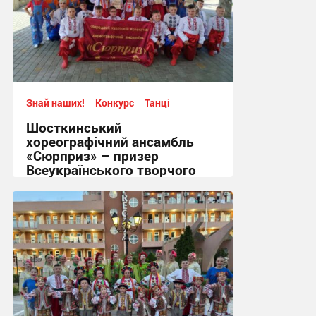
Знай наших!
Конкурс
Танці
Шосткинський
хореографічний ансамбль
«Сюрприз» – призер
Всеукраїнського творчого
фестивалю-конкурсу.
11:11, 29.06.2026