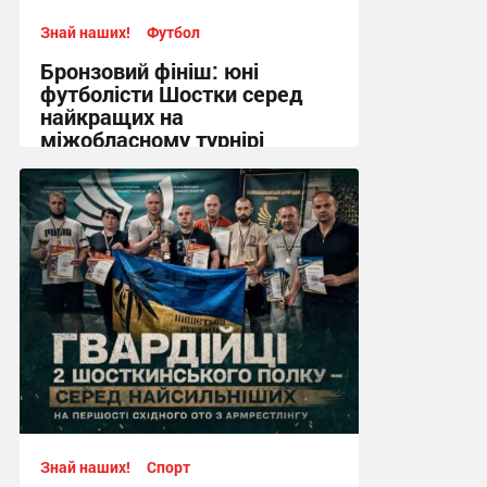
Знай наших!
Футбол
Бронзовий фініш: юні
футболісти Шостки серед
найкращих на
міжобласному турнірі
11:57, 4.08.2026
Знай наших!
Спорт