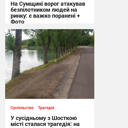
На Сумщині ворог атакував
безпілотником людей на
ринку: є важко поранені +
Фото
10:41 сьогодні
Суспільство
Трагедія
У сусідньому з Шосткою
місті сталася трагедія: на