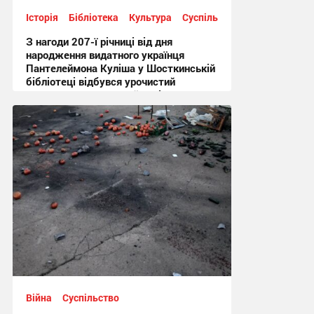
Історія
Бібліотека
Культура
Суспільство
З нагоди 207-ї річниці від дня
народження видатного українця
Пантелеймона Куліша у Шосткинській
бібліотеці відбувся урочистий
культурно-мистецький захід + Фото
12:44 сьогодні
Війна
Суспільство