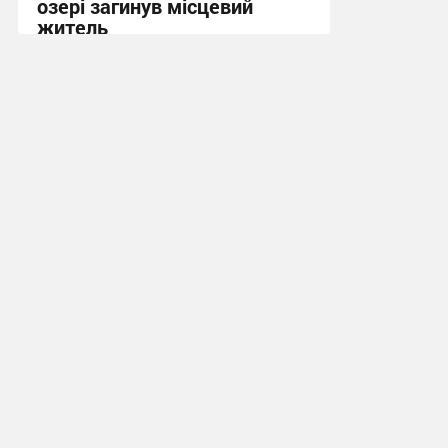
озері загинув місцевий
житель
10:13 сьогодні