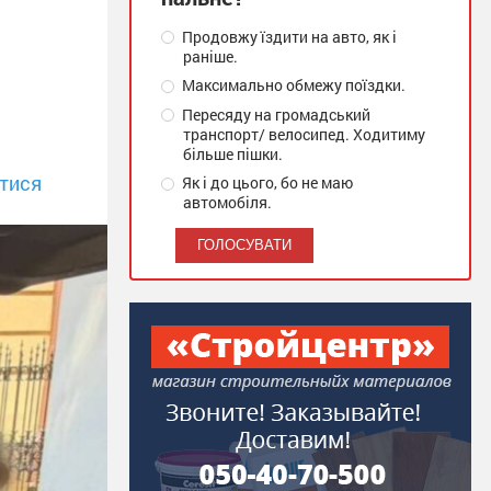
Продовжу їздити на авто, як і
раніше.
Максимально обмежу поїздки.
Пересяду на громадський
транспорт/ велосипед. Ходитиму
більше пішки.
тися
Як і до цього, бо не маю
автомобіля.