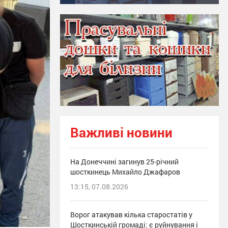
Важливі новини
На Донеччині загинув 25-річний
шосткинець Михайло Джафаров
13:15, 07.08.2026
Ворог атакував кілька старостатів у
Шосткинській громаді: є руйнування і