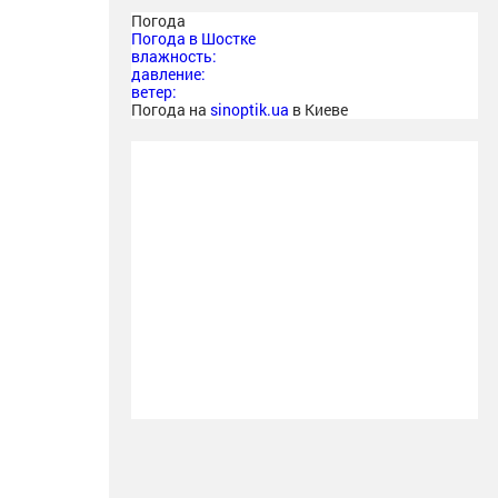
Погода
Погода в
Шостке
влажность:
давление:
ветер:
Погода на
sinoptik.ua
в Киеве