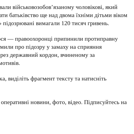
вали військовозобов’язаному чоловікові, який
ати батьківство ще над двома їхніми дітьми віком
у» підозрювані вимагали 120 тисяч гривень.
лося — правоохоронці припинили протиправну
домили про підозру у замаху на сприяння
рез державний кордон, вчиненому за
мотивів.
а, виділіть фрагмент тексту та натисніть
а оперативні новини, фото, відео. Підписуйтесь на