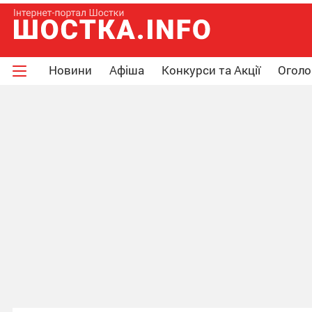
Новини
Афіша
Конкурси та Акції
Огол