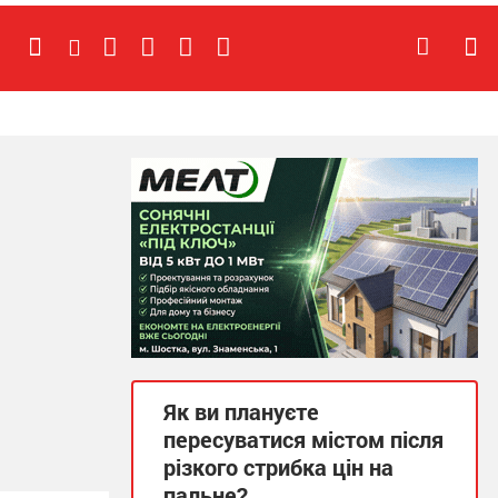
Як ви плануєте
пересуватися містом після
різкого стрибка цін на
пальне?