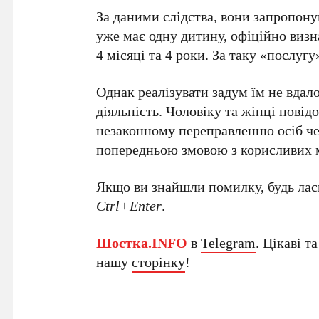
За даними слідства, вони запропону
уже має одну дитину, офіційно визн
4 місяці та 4 роки. За таку «послуг
Однак реалізувати задум їм не вда
діяльність. Чоловіку та жінці пові
незаконному переправленню осіб че
попередньою змовою з корисливих 
Якщо ви знайшли помилку, будь ласк
Ctrl+Enter
.
Шостка.INFO
в
Telegram
. Цікаві т
нашу
сторінку
!