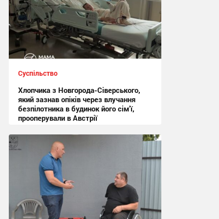
Суспільство
Хлопчика з Новгорода-Сіверського,
який зазнав опіків через влучання
безпілотника в будинок його сім’ї,
прооперували в Австрії
15:44 вчора