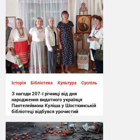
Історія
Бібліотека
Культура
Суспільство
З нагоди 207-ї річниці від дня
народження видатного українця
Пантелеймона Куліша у Шосткинській
бібліотеці відбувся урочистий
культурно-мистецький захід + Фото
12:44, 7.08.2026