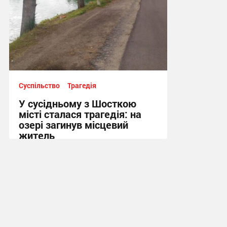
Суспільство
Трагедія
У сусідньому з Шосткою
місті сталася трагедія: на
озері загинув місцевий
житель
10:13, 7.08.2026