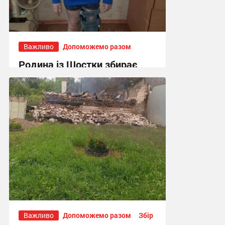
Важливо
Допоможемо разом
Родина із Шостки збирає
гроші на операцію з
подовження ноги для 11-
річного сина
16:55, 30.07.2026
Важливо
Допоможемо разом
Збір