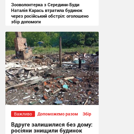
Зооволонтерка з Середини-Буди
Наталія Карась втратила будинок
через російський обстріл: оголошено
збір допомоги
13:51, 17.07.2026
Важливо
Допоможемо разом
Збір
Вдруге залишилися без дому:
росіяни знищили будинок