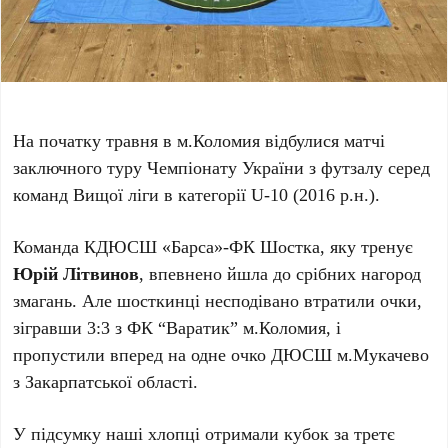
На початку травня в м.Коломия відбулися матчі
заключного туру Чемпіонату України з футзалу серед
команд Вищої ліги в категорії U-10 (2016 р.н.).
Команда КДЮСШ «Барса»-ФК Шостка, яку тренує
Юрій Літвинов
, впевнено йшла до срібних нагород
змагань. Але шосткинці несподівано втратили очки,
зігравши 3:3 з ФК “Варатик” м.Коломия, і
пропустили вперед на одне очко ДЮСШ м.Мукачево
з Закарпатської області.
У підсумку наші хлопці отримали кубок за третє