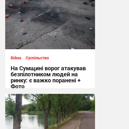
Війна
Суспільство
На Сумщині ворог атакував
безпілотником людей на
ринку: є важко поранені +
Фото
10:41 сьогодні