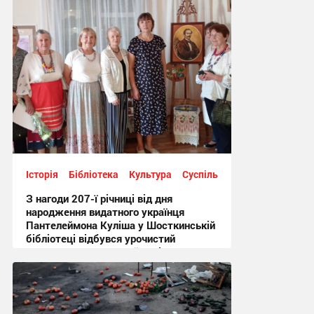
Історія
Бібліотека
Культура
Суспільство
З нагоди 207-ї річниці від дня
народження видатного українця
Пантелеймона Куліша у Шосткинській
бібліотеці відбувся урочистий
культурно-мистецький захід + Фото
12:44 сьогодні