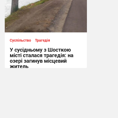
Суспільство
Трагедія
У сусідньому з Шосткою
місті сталася трагедія: на
озері загинув місцевий
житель
10:13 сьогодні