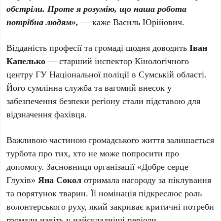
обстріли. Проте я розумію, що наша робота
потрібна людям»,
— каже Василь Юрійович. ​
Відданість професії та громаді щодня доводить
Іван
Капелько
— старший інспектор Кінологічного
центру ГУ Національної поліції в Сумській області.
Його сумлінна служба та вагомий внесок у
забезпечення безпеки регіону стали підставою для
відзначення фахівця.
​Важливою частиною громадського життя залишається
турбота про тих, хто не може попросити про
допомогу. Засновниця організації «Добре серце
Глухів»
Яна Сокол
отримала нагороду за піклування
та порятунок тварин. Її номінація підкреслює роль
волонтерського руху, який закриває критичні потреби
громади навіть у найскладніші періоди. ​