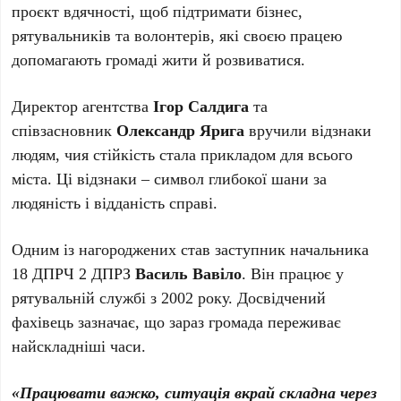
проєкт вдячності, щоб підтримати бізнес,
рятувальників та волонтерів, які своєю працею
допомагають громаді жити й розвиватися. ​
Директор агентства
Ігор Салдига
та
співзасновник
Олександр Ярига
вручили відзнаки
людям, чия стійкість стала прикладом для всього
міста. Ці відзнаки – символ глибокої шани за
людяність і відданість справі. ​
​Одним із нагороджених став заступник начальника
18 ДПРЧ 2 ДПРЗ
Василь Вавіло
. Він працює у
рятувальній службі з 2002 року. Досвідчений
фахівець зазначає, що зараз громада переживає
найскладніші часи. ​
«Працювати важко, ситуація вкрай складна через